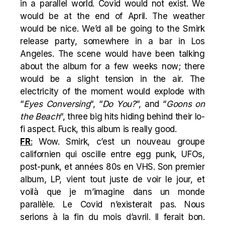
in a parallel world. Covid would not exist. We
would be at the end of April. The weather
would be nice. We’d all be going to the Smirk
release party, somewhere in a bar in Los
Angeles. The scene would have been talking
about the album for a few weeks now; there
would be a slight tension in the air. The
electricity of the moment would explode with
“
Eyes Conversing
“, “
Do You?
“, and “
Goons on
the Beach
“, three big hits hiding behind their lo-
fi aspect. Fuck, this album is really good.
FR
:
Wow. Smirk, c’est un nouveau groupe
californien qui oscille entre egg punk, UFOs,
post-punk, et années 80s en VHS. Son premier
album, LP, vient tout juste de voir le jour, et
voilà que je m’imagine dans un monde
parallèle. Le Covid n’existerait pas. Nous
serions à la fin du mois d’avril. Il ferait bon.