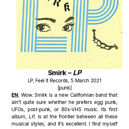
Smirk –
LP
LP, Feel It Records, 5 March 2021
[punk]
EN
:
Wow. Smirk is a new Californian band that
ain’t quite sure whether he prefers egg punk,
UFOs, post-punk, or 80s-VHS music. Its first
album,
LP
, is at the frontier between all these
musical styles, and it’s excellent. I find myself