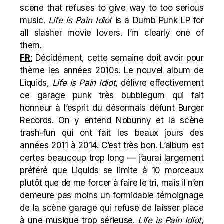
scene that refuses to give way to too serious
music.
Life is Pain Idiot
is a Dumb Punk LP for
all slasher movie lovers. I’m clearly one of
them.
FR
:
Décidément, cette semaine doit avoir pour
thème les années 2010s. Le nouvel album de
Liquids,
Life is Pain Idiot
, délivre effectivement
ce garage punk très bubblegum qui fait
honneur à l’esprit du désormais défunt Burger
Records. On y entend Nobunny et la scène
trash-fun qui ont fait les beaux jours des
années 2011 à 2014. C’est très bon. L’album est
certes beaucoup trop long — j’aurai largement
préféré que Liquids se limite à 10 morceaux
plutôt que de me forcer à faire le tri, mais il n’en
demeure pas moins un formidable témoignage
de la scène garage qui refuse de laisser place
à une musique trop sérieuse.
Life is Pain Idiot
,