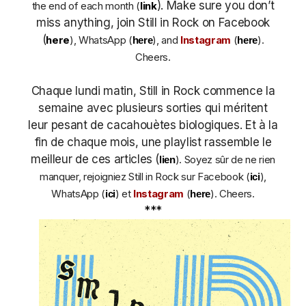
). Make sure you don’t
the end of each month (
link
miss anything, join Still in Rock on Facebook
(
here
), WhatsApp (
), and
Instagram
(
)
.
here
here
Cheers.
Chaque lundi matin, Still in Rock commence la
semaine avec plusieurs sorties qui méritent
leur pesant de cacahouètes biologiques. Et à la
fin de chaque mois, une playlist rassemble le
meilleur de ces articles (
). Soyez sûr de ne rien
lien
manquer, rejoigniez Still in Rock sur Facebook (
),
ici
WhatsApp (
) et
Instagram
(
)
. Cheers.
ici
here
***