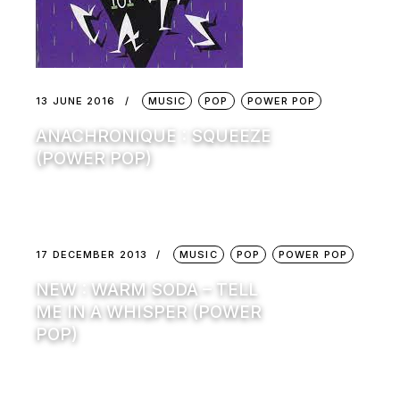
13 JUNE 2016
MUSIC
POP
POWER POP
ANACHRONIQUE : SQUEEZE
(POWER POP)
17 DECEMBER 2013
MUSIC
POP
POWER POP
NEW : WARM SODA – TELL
ME IN A WHISPER (POWER
POP)