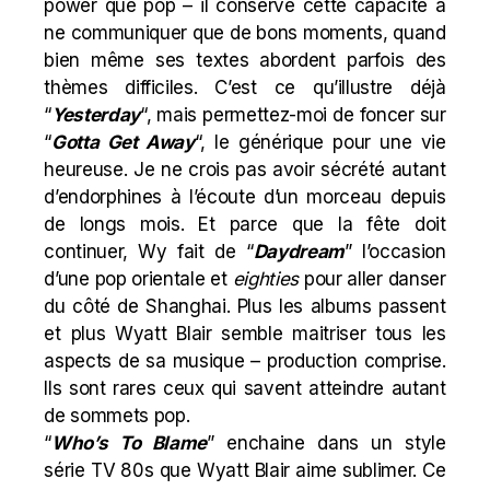
power que pop – il conserve cette capacité à
ne communiquer que de bons moments, quand
bien même ses textes abordent parfois des
thèmes difficiles. C’est ce qu’illustre déjà
“
Yesterday
“, mais permettez-moi de foncer sur
“
Gotta Get Away
“, le générique pour une vie
heureuse. Je ne crois pas avoir sécrété autant
d’endorphines à l’écoute d’un morceau depuis
de longs mois. Et parce que la fête doit
continuer, Wy fait de “
Daydream
” l’occasion
d’une pop orientale et
eighties
pour aller danser
du côté de Shanghai. Plus les albums passent
et plus Wyatt Blair semble maitriser tous les
aspects de sa musique – production comprise.
Ils sont rares ceux qui savent atteindre autant
de sommets pop.
“
Who’s To Blame
” enchaine dans un style
série TV 80s que Wyatt Blair aime sublimer. Ce