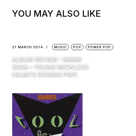
YOU MAY ALSO LIKE
21 MARCH 2014
MUSIC
POP
POWER POP
ALBUM REVIEW : WARM
SODA – YOUNG RECKLESS
HEARTS (POWER POP)