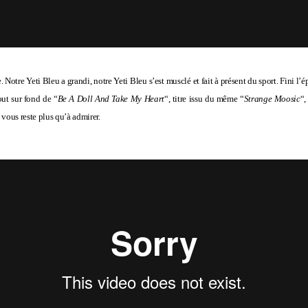
. Notre Yeti Bleu a grandi, notre Yeti Bleu s’est musclé et fait à présent du sport. Fini l’é
out sur fond de “
Be A Doll And Take My Heart
“, titre issu du même “
Strange Moosic
“
 vous reste plus qu’à admirer.