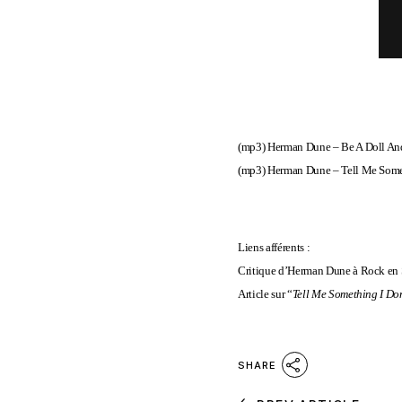
(mp3)
Herman Dune – Be A Doll An
(mp3)
Herman Dune – Tell Me Some
Liens afférents :
Critique d’Herman Dune à Rock en 
Article sur “
Tell Me Something I Do
SHARE