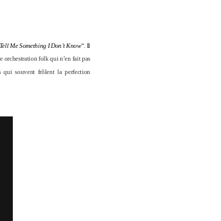
Tell Me Something I Don’t Know
“. Il
orchestration folk qui n’en fait pas
 qui souvent frôlent la perfection