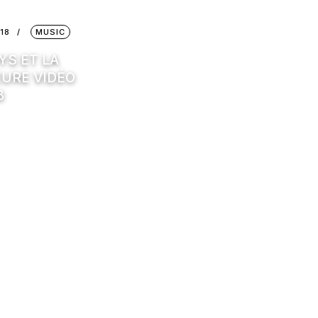
18
MUSIC
YS ET LA
EURE VIDÉO
8