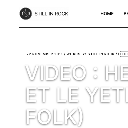
Skip
to
the
HOME
B
content
22 NOVEMBER 2011
WORDS BY
STILL IN ROCK
FOL
VIDEO : 
ET LE YET
FOLK)