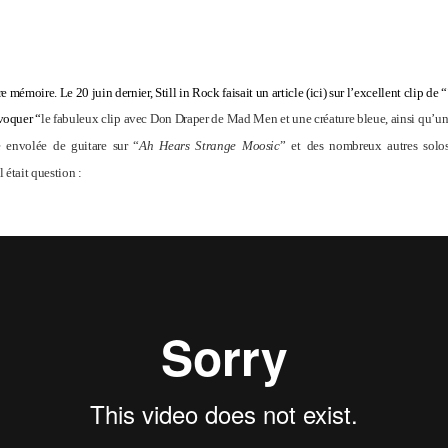
tre mémoire. Le 20 juin dernier, Still in Rock faisait un article (
ici
) sur l’excellent clip de “
évoquer “
le fabuleux clip avec Don Draper de Mad Men et une créature bleue, ainsi qu’une 
e envolée de guitare sur “
Ah Hears Strange Moosic
” et des nombreux autres solos
l était question :