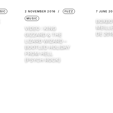
SIC
2 NOVEMBER 2016
FUZZ
7 JUNE 20
MUSIC
K
BOXBO
MEILL
VIDEO : KING
DE 201
GIZZARD & THE
LIZARD WIZARD –
BOOTLED HOLIDAY
FROM HELL
(PSYCH ROCK)