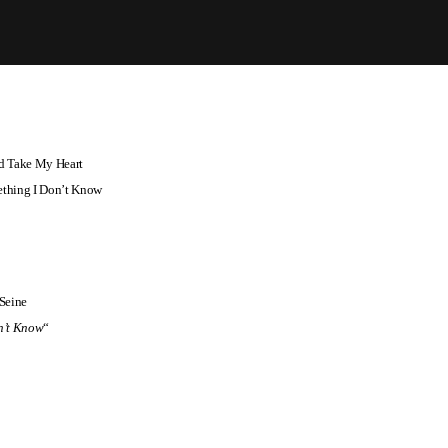
d Take My Heart
thing I Don’t Know
Seine
n’t Know
“