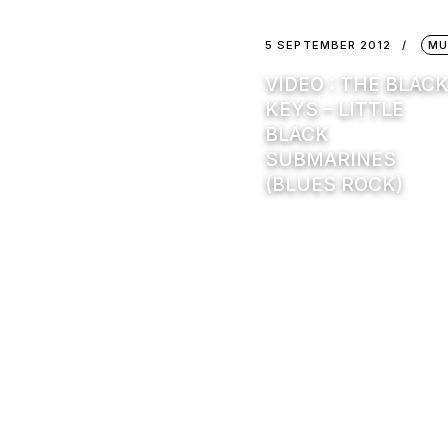
5 SEPTEMBER 2012
MU
VIDEO : THE BLAC
KEYS – LITTLE
BLACK
SUBMARINES
(BLUES ROCK)