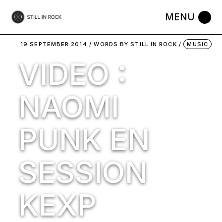
Skip
to
the
content
19 SEPTEMBER 2014
WORDS BY
STILL IN ROCK
MUSIC
VIDEO :
NAOMI
PUNK EN
SESSION
KEXP