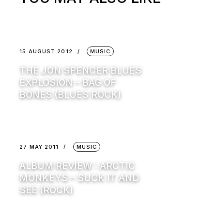
15 AUGUST 2012
MUSIC
THE JON SPENCER BLUES
EXPLOSION – BAG OF
BONES (BLUES ROCK)
27 MAY 2011
MUSIC
ALBUM REVIEW : ARCTIC
MONKEYS – SUCK IT AND
SEE (ROCK)