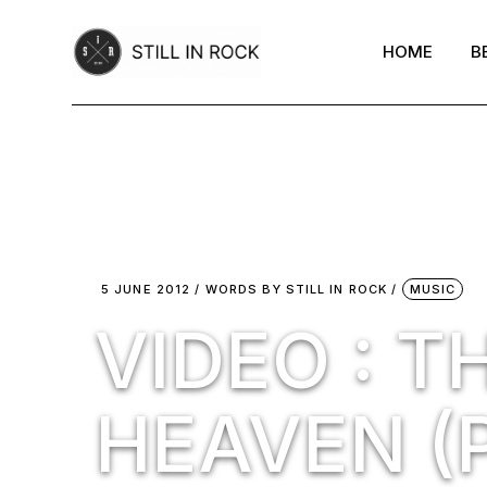
Skip
to
the
HOME
B
content
5 JUNE 2012
WORDS BY
STILL IN ROCK
MUSIC
VIDEO : 
HEAVEN (