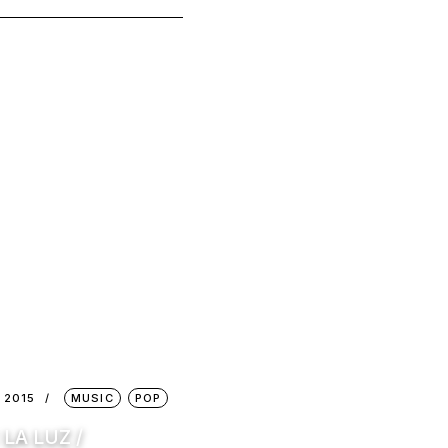
 2015
MUSIC
POP
 LA LUZ /