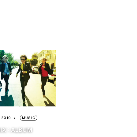
 2010
MUSIC
IX : ALBUM