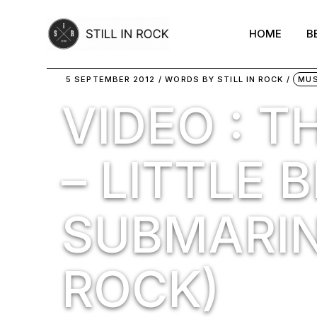
Skip
to
the
HOME
B
content
5 SEPTEMBER 2012
WORDS BY
STILL IN ROCK
MUS
VIDEO : T
– LITTLE 
SUBMARIN
ROCK)