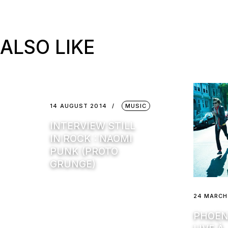
ALSO LIKE
14 AUGUST 2014
MUSIC
INTERVIEW STILL
IN ROCK : NAOMI
PUNK (PROTO
GRUNGE)
24 MARCH
PHOEN