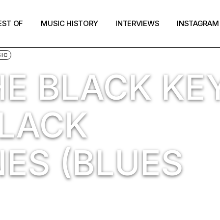
EST OF
MUSIC HISTORY
INTERVIEWS
INSTAGRAM
IC
HE BLACK KE
BLACK
ES (BLUES