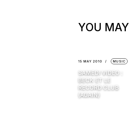
YOU MAY 
15 MAY 2010
MUSIC
SAMEDI VIDEO :
BECK ET LE
RECORD CLUB
(AGAIN)