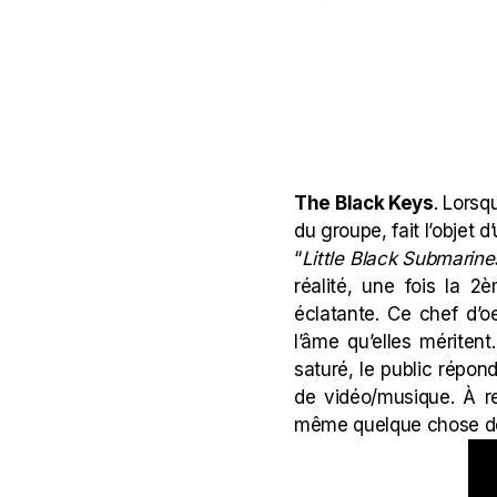
The Black Keys
. Lorsq
du groupe, fait l’objet d
“
Little Black Submarine
réalité, une fois la 2
éclatante. Ce chef d’
l’âme qu’elles mériten
saturé, le public répon
de vidéo/musique. À r
même quelque chose de t