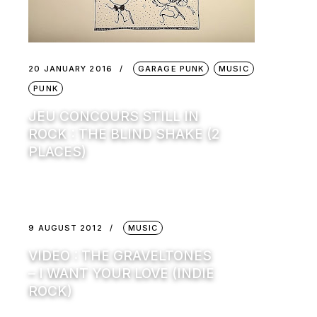
20 JANUARY 2016
GARAGE PUNK
MUSIC
PUNK
JEU CONCOURS STILL IN
ROCK : THE BLIND SHAKE (2
PLACES)
9 AUGUST 2012
MUSIC
VIDEO : THE GRAVELTONES
– I WANT YOUR LOVE (INDIE
ROCK)