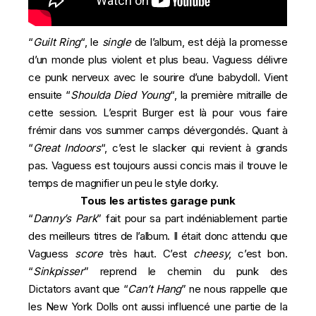
“
Guilt Ring
“, le
single
de l’album, est déjà la promesse
d’un monde plus violent et plus beau. Vaguess délivre
ce punk nerveux avec le sourire d’une babydoll. Vient
ensuite “
Shoulda Died Young
“, la première mitraille de
cette session. L’esprit Burger est là pour vous faire
frémir dans vos summer camps dévergondés. Quant à
“
Great Indoors
“, c’est le slacker qui revient à grands
pas. Vaguess est toujours aussi concis mais il trouve le
temps de magnifier un peu le style dorky.
Tous les artistes garage punk
“
Danny’s Park
” fait pour sa part indéniablement partie
des meilleurs titres de l’album. Il était donc attendu que
Vaguess
score
très haut. C’est
cheesy
, c’est bon.
“
Sinkpisser
” reprend le chemin du punk des
Dictators
avant que “
Can’t Hang
” ne nous rappelle que
les New York Dolls ont aussi influencé une partie de la