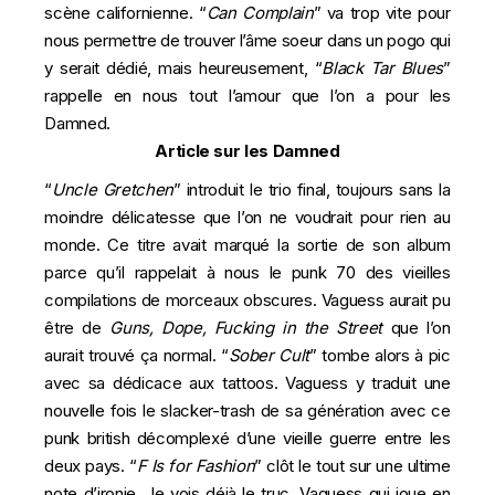
scène californienne. “
Can Complain
” va trop vite pour
nous permettre de trouver l’âme soeur dans un pogo qui
y serait dédié, mais heureusement, “
Black Tar Blues
”
rappelle en nous tout l’amour que l’on a pour les
Damned.
Article sur les Damned
“
Uncle Gretchen
” introduit le trio final, toujours sans la
moindre délicatesse que l’on ne voudrait pour rien au
monde. Ce titre avait marqué la sortie de son album
parce qu’il rappelait à nous le punk 70 des vieilles
compilations de morceaux obscures. Vaguess aurait pu
être de
Guns, Dope, Fucking in the Street
que l’on
aurait trouvé ça normal. “
Sober Cult
” tombe alors à pic
avec sa dédicace aux tattoos. Vaguess y traduit une
nouvelle fois le slacker-trash de sa génération avec ce
punk british décomplexé d’une vieille guerre entre les
deux pays. “
F Is for Fashion
” clôt le tout sur une ultime
note d’ironie. Je vois déjà le truc, Vaguess qui joue en