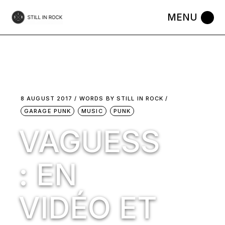
Skip
to
the
content
8 AUGUST 2017
WORDS BY
STILL IN ROCK
GARAGE PUNK
MUSIC
PUNK
VAGUESS
: EN
VIDÉO ET