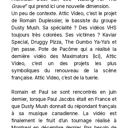
Grave
” qui prend ici une nouvelle dimension.
Un peu de contexte.
Attic Video
, c’est le projet
de Romain Duplessier, le bassiste du groupe
Dusty Mush. Sa spécialité ? Des vidéos VHS
toujours très colorées. Ses victimes ?
Kaviar
Special
,
Druggy Pizza
,
The Gumbo Ya-Ya’s
et
j’en passe. Pote de Pacôme qui a réalisé la
dernière vidéo des
Maximators
(
ici
),
Attic
Video
, c’est un des projets les plus
symboliques du renouveau de la scène
française.
Attic Video
, c’est de la tuerie.
Romain et Paul se sont rencontrés en juin
dernier, lorsque Paul Jacobs était en France et
que Dusty Mush donnait du répondant français
à sa musique canadienne. La vidéo est
finalement le fruit d’un tournage réalisé à
Montreal en décembre dernier. Pas besoin de