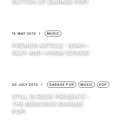
BUTTON UP (GARAGE POP)
15 MAY 2012
MUSIC
PREMIER ARTICLE : NOAH –
SEXY AND I KNOW (COVER)
20 JULY 2013
GARAGE POP
MUSIC
POP
STILL IN ROCK PRÉSENTE :
THE MEMORIES (GARAGE
POP)