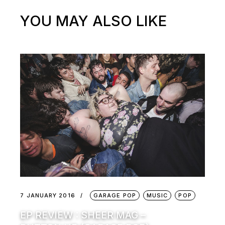
YOU MAY ALSO LIKE
7 JANUARY 2016
GARAGE POP
MUSIC
POP
EP REVIEW : SHEER MAG –