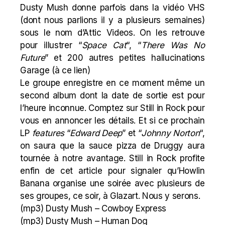
Dusty Mush donne parfois dans la vidéo VHS
(dont nous parlions il y a
plusieurs semaines
)
sous le nom d’Attic Videos. On les retrouve
pour illustrer “
Space Cat
“, “
There Was No
Future
” et 200 autres petites hallucinations
Garage (
à ce lien
)
Le groupe enregistre en ce moment même un
second album dont la date de sortie est pour
l’heure inconnue. Comptez sur Still in Rock pour
vous en annoncer les détails. Et si ce prochain
LP
features
“
Edward Deep
” et “
Johnny Norton
“,
on saura que la sauce pizza de Druggy aura
tournée à notre avantage. Still in Rock profite
enfin de cet article pour signaler qu’Howlin
Banana organise une soirée avec plusieurs de
ses groupes, ce soir, à
Glazart
. Nous y serons.
(mp3)
Dusty Mush – Cowboy Express
(mp3)
Dusty Mush – Human Dog