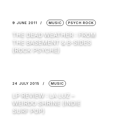
9 JUNE 2011
MUSIC
PSYCH ROCK
THE DEAD WEATHER : FROM
THE BASEMENT & B-SIDES
(ROCK PSYCHE)
24 JULY 2015
MUSIC
LP REVIEW : LA LUZ –
WEIRDO SHRINE (INDIE
SURF POP)