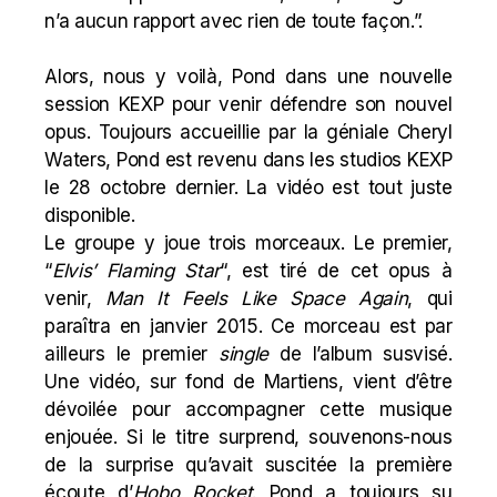
n’a aucun rapport avec rien de toute façon.”.
Alors, nous y voilà, Pond dans une nouvelle
session KEXP
pour venir défendre son nouvel
opus. Toujours accueillie par la géniale Cheryl
Waters, Pond est revenu dans les studios KEXP
le 28 octobre dernier. La vidéo est tout juste
disponible.
Le groupe y joue trois morceaux. Le premier,
“
Elvis’
Flaming Star
“, est tiré de cet opus à
venir,
Man It Feels Like Space Again
, qui
paraîtra en janvier 2015. Ce morceau est par
ailleurs le premier
single
de l’album susvisé.
Une
vidéo
, sur fond de Martiens, vient d’être
dévoilée pour accompagner cette musique
enjouée. Si le titre surprend, souvenons-nous
de la surprise qu’avait suscitée la première
écoute d’
Hobo Rocket
. Pond a toujours su