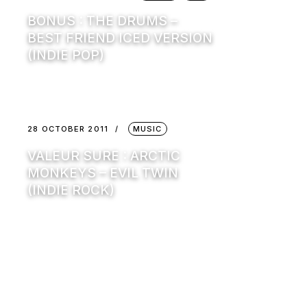
BONUS : THE DRUMS –
BEST FRIEND ICED VERSION
(INDIE POP)
28 OCTOBER 2011
MUSIC
VALEUR SURE : ARCTIC
MONKEYS – EVIL TWIN
(INDIE ROCK)