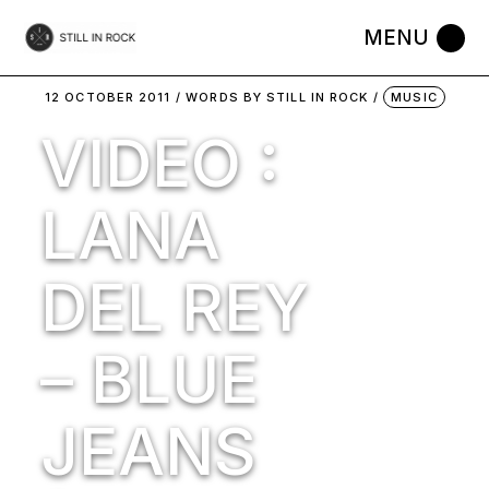
Skip
to
the
content
12 OCTOBER 2011
WORDS BY
STILL IN ROCK
MUSIC
VIDEO :
LANA
DEL REY
– BLUE
JEANS