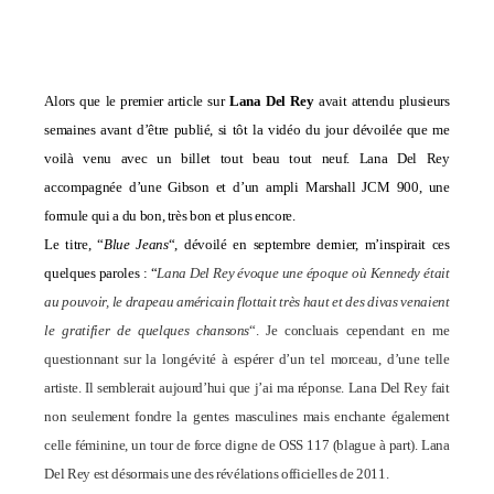
Alors que le premier article sur
Lana Del Rey
avait attendu plusieurs
semaines avant d’être publié, si tôt la vidéo du jour dévoilée que me
voilà venu avec un billet tout beau tout neuf. Lana Del Rey
accompagnée d’une Gibson et d’un ampli Marshall JCM 900, une
formule qui a du bon, très bon et plus encore.
Le titre, “
Blue Jeans
“, dévoilé en septembre dernier, m’inspirait ces
quelques paroles : “
Lana Del Rey évoque une époque où Kennedy était
au pou
voir, le drapeau américain flottait très haut et des divas venaient
le gratifier de quelques chansons
“. Je concluais cependant en me
questionnant sur la longévité à espérer d’un tel morceau, d’une telle
artiste. Il semblerait aujourd’hui que j’ai ma réponse. Lana Del Rey fait
non seulement fondre la gentes masculines mais enchante également
celle féminine, un tour de force digne de OSS 117 (blague à part). Lana
Del Rey est désormais une des révélations officielles de 2011.