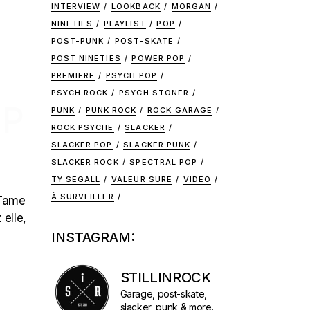
INTERVIEW
LOOKBACK
MORGAN
NINETIES
PLAYLIST
POP
POST-PUNK
POST-SKATE
POST NINETIES
POWER POP
PREMIERE
PSYCH POP
PSYCH ROCK
PSYCH STONER
OP
PUNK
PUNK ROCK
ROCK GARAGE
ROCK PSYCHE
SLACKER
SLACKER POP
SLACKER PUNK
SLACKER ROCK
SPECTRAL POP
TY SEGALL
VALEUR SURE
VIDEO
À SURVEILLER
 Tame
 elle,
INSTAGRAM:
STILLINROCK
Garage, post-skate,
slacker, punk & more.