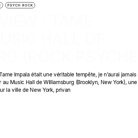
C
PSYCH ROCK
VIEW : TAME
USIC HALL OF
RG (ROCK PSYCHE
Tame Impala était une véritable tempête, je n’aurai jamais 
er au Music Hall de Williamsburg (Brooklyn, New York), une
r la ville de New York, privan