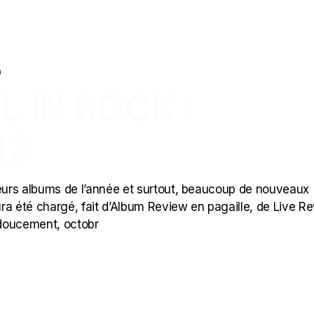
L IN ROCK :
12
leurs albums de l’année et surtout, beaucoup de nouveaux
ra été chargé, fait d’Album Review en pagaille, de Live R
e doucement, octobr