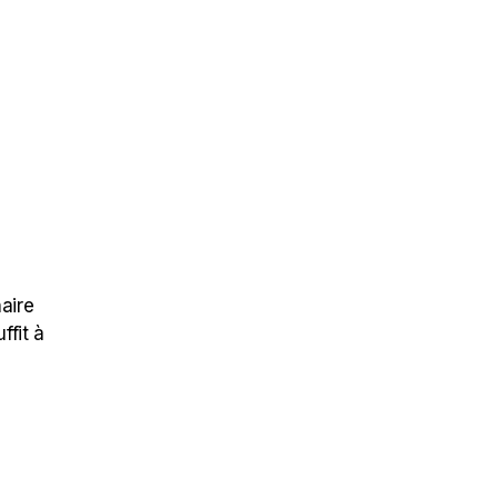
naire
ffit à