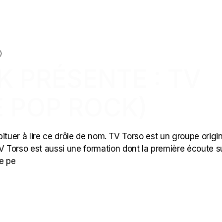
K PRÉSENTE : TV
E POP ROCK)
’habituer à lire ce drôle de nom. TV Torso est un groupe origi
V Torso est aussi une formation dont la première écoute su
de pe