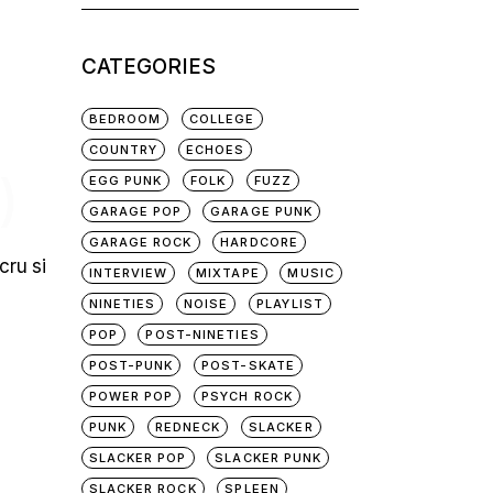
for:
CATEGORIES
BEDROOM
COLLEGE
COUNTRY
ECHOES
)
EGG PUNK
FOLK
FUZZ
GARAGE POP
GARAGE PUNK
GARAGE ROCK
HARDCORE
cru si
INTERVIEW
MIXTAPE
MUSIC
NINETIES
NOISE
PLAYLIST
POP
POST-NINETIES
POST-PUNK
POST-SKATE
POWER POP
PSYCH ROCK
PUNK
REDNECK
SLACKER
SLACKER POP
SLACKER PUNK
SLACKER ROCK
SPLEEN