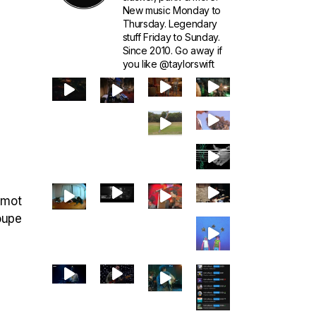
New music Monday to
Thursday. Legendary
stuff Friday to Sunday.
Since 2010. Go away if
you like @taylorswift
 mot
roupe