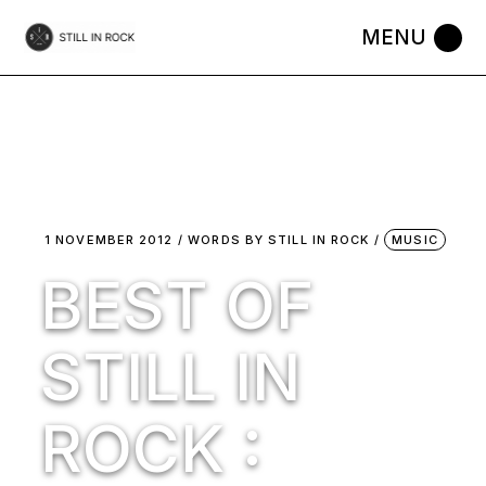
Skip
to
the
content
1 NOVEMBER 2012
WORDS BY
STILL IN ROCK
MUSIC
BEST OF
STILL IN
ROCK :