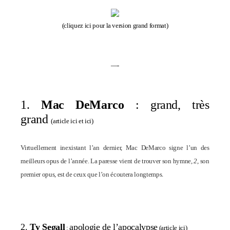
(
cliquez ici pour la version grand format
)
—-
1.
Mac DeMarco
: grand, très
grand
(
article ici
et
ici
)
Virtuellement inexistant l’an dernier, Mac DeMarco signe l’un des
meilleurs opus de l’année. La paresse vient de trouver son hymne,
2
, son
premier opus, est de ceux que l’on écoutera longtemps.
2.
Ty Segall
apologie de l’apocalypse
:
(
article ici
)