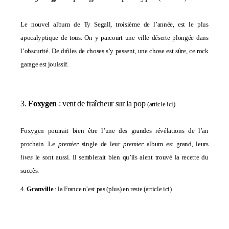
Le nouvel album de Ty Segall, troisième de l’année, est le plus
apocalyptique de tous. On y parcourt une ville déserte plongée dans
l’obscurité. De drôles de choses s’y passent, une chose est sûre, ce rock
garage est jouissif.
3.
Foxygen
: vent de fraîcheur sur la pop
(
article ici
)
Foxygen pourrait bien être l’une des grandes révélations de l’an
prochain. Le
premier
single de leur
premier
album est grand, leurs
lives
le sont aussi. Il semblerait bien qu’ils aient trouvé la recette du
succès.
4.
Granville
: la France n’est pas (plus) en reste
(
article ici
)