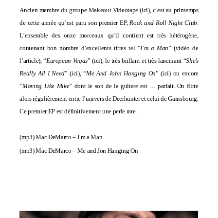
Ancien membre du groupe Makeout Videotape (
ici
), c’est au printemps
de cette année qu’est paru son premier EP,
Rock and Roll Night Club
.
L’ensemble des onze morceaux qu’il contient est très hétérogène,
contenant bon nombre d’excellents titres tel “
I’m a Man
” (vidéo de
l’article), “
European Vegas
” (
ici
), le très brillant et très lancinant “
She’s
Really All I Need
” (
ici
), “
Me And John Hanging On
” (
ici
) ou encore
“
Moving Like Mike
” dont le son de la guitare est … parfait. On flirte
alors régulièrement entre l’univers de Deerhunter et celui de Gainsbourg.
Ce premier EP est définitivement une perle rare.
(mp3)
Mac DeMarco – I’m a Man
(mp3)
Mac DeMarco – Me and Jon Hanging On