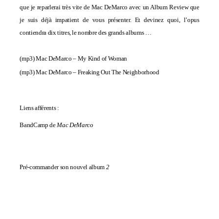
que je reparlerai très vite de Mac DeMarco avec un Album Review que
je suis déjà impatient de vous présenter. Et devinez quoi,
l’opus
contiendra dix titres, le nombre des grands albums …
(mp3)
Mac DeMarco – My Kind of Woman
(mp3)
Mac DeMarco – Freaking Out The Neighborhood
Liens afférents :
BandCamp de
Mac DeMarco
Pré-commander son nouvel album
2