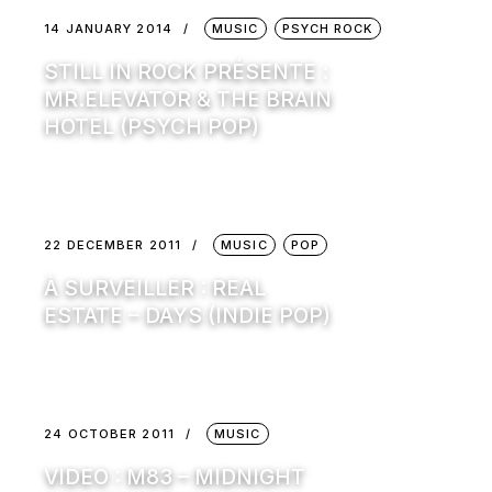
14 JANUARY 2014
MUSIC
PSYCH ROCK
STILL IN ROCK PRÉSENTE :
MR.ELEVATOR & THE BRAIN
HOTEL (PSYCH POP)
22 DECEMBER 2011
MUSIC
POP
À SURVEILLER : REAL
ESTATE – DAYS (INDIE POP)
24 OCTOBER 2011
MUSIC
VIDEO : M83 – MIDNIGHT