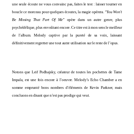
une seule écoute ne vous convainc pas, faites le test : laisser tourner en
boucle ce morceau pour quelques écoutes, la magie opérera. “
You Won’t
Be Missing That Part Of Me
” opère dans un autre genre, plus
psychédélique, plus envoûtant encore. Ce titre est à mon sens le meilleur
de l’album. Melody captive par la pureté de sa voix, laissant
définitivement regretter une tout autre utilisation sur le reste de l’opus.
Notons que Leif Podhajsky, créateur de toutes les pochettes de Tame
Impala, est une fois encore à l’oeuvre. Melody’s Echo Chamber a en
somme emprunté bons nombres d’éléments de Kevin Parkner, mais
concluons en disant que n’est pas prodige qui veut.