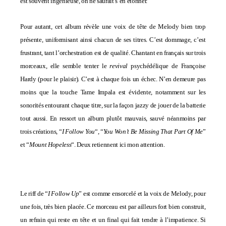
est souvent ingénieuse, on ne saurait s’en étonner.
Pour autant, cet album révèle une voix de tête de Melody bien trop
présente, uniformisant ainsi chacun de ses titres. C’est dommage, c’est
frustrant, tant l’orchestration est de qualité. Chantant en français sur trois
morceaux, elle semble tenter le
revival
psychédélique de Françoise
Hardy (
pour le plaisir
). C’est à chaque fois un échec. N’en demeure pas
moins que la touche Tame Impala est évidente, notamment sur les
sonorités entourant chaque titre, sur la façon jazzy de jouer de la batterie
tout aussi. En ressort un album plutôt mauvais, sauvé néanmoins par
trois créations, “
I Follow You
“, “
You Won’t Be Missing That Part Of Me
”
et “
Mount Hopeless
“. Deux retiennent ici mon attention.
Le riff de “
I Follow Up
” est comme ensorcelé et la voix de Melody, pour
une fois, très bien placée. Ce morceau est par ailleurs fort bien construit,
un refrain qui reste en tête et un final qui fait tendre à l’impatience. Si