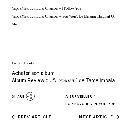
(mp3)
Melody’s Echo Chamber – I Follow You
(mp3)
Melody’s Echo Chamber – You Won’t Be Missing That Part Of
Me
Liens afférents :
Acheter son album
Album Review du “
Lonerism
” de Tame Impala
À SURVEILLER
/
SHARE
POP PSYCHE
/
PSYCH POP
PREV ARTICLE
NEXT ARTICLE