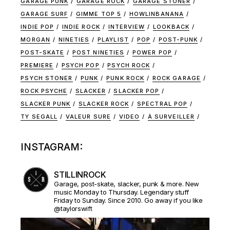
GARAGE PUNK
GARAGE ROCK
GARAGE STONER
GARAGE SURF
GIMME TOP 5
HOWLINBANANA
INDIE POP
INDIE ROCK
INTERVIEW
LOOKBACK
MORGAN
NINETIES
PLAYLIST
POP
POST-PUNK
POST-SKATE
POST NINETIES
POWER POP
PREMIERE
PSYCH POP
PSYCH ROCK
PSYCH STONER
PUNK
PUNK ROCK
ROCK GARAGE
ROCK PSYCHE
SLACKER
SLACKER POP
SLACKER PUNK
SLACKER ROCK
SPECTRAL POP
TY SEGALL
VALEUR SURE
VIDEO
À SURVEILLER
INSTAGRAM:
STILLINROCK
Garage, post-skate, slacker, punk & more. New
music Monday to Thursday. Legendary stuff
Friday to Sunday. Since 2010. Go away if you like
@taylorswift