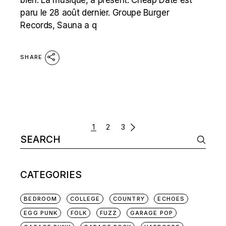
bien. La musique, à présent. Cheap Date est
paru le 28 août dernier. Groupe Burger
Records, Sauna a q
SHARE
POSTS
1
2
3
Search
NAVIGATION
for:
CATEGORIES
BEDROOM
COLLEGE
COUNTRY
ECHOES
EGG PUNK
FOLK
FUZZ
GARAGE POP