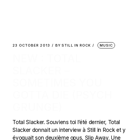
23 OCTOBER 2013
BY
STILL IN ROCK
MUSIC
NEW : TOTAL
SLACKER –
SOMETIMES YOU
GOTTA DIE (PSYCH
GRUNGE)
Total Slacker. Souviens toi l’été dernier, Total
Slacker donnait un interview à Still in Rock et y
évoquait son deuxième opus, Slip Away. Une