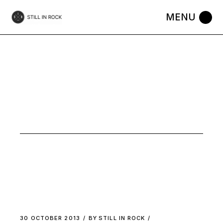
Skip
to
the
content
OCTOBER
2013
30 OCTOBER 2013
BY
STILL IN ROCK