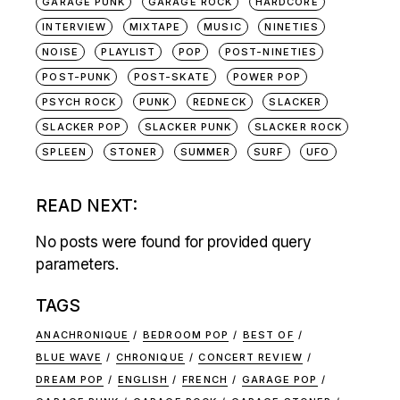
GARAGE PUNK
GARAGE ROCK
HARDCORE
INTERVIEW
MIXTAPE
MUSIC
NINETIES
NOISE
PLAYLIST
POP
POST-NINETIES
POST-PUNK
POST-SKATE
POWER POP
PSYCH ROCK
PUNK
REDNECK
SLACKER
SLACKER POP
SLACKER PUNK
SLACKER ROCK
SPLEEN
STONER
SUMMER
SURF
UFO
READ NEXT:
No posts were found for provided query
parameters.
TAGS
ANACHRONIQUE
BEDROOM POP
BEST OF
BLUE WAVE
CHRONIQUE
CONCERT REVIEW
DREAM POP
ENGLISH
FRENCH
GARAGE POP