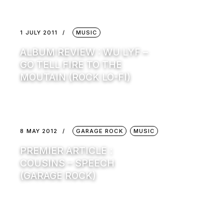
1 JULY 2011
MUSIC
ALBUM REVIEW : WU LYF –
GO TELL FIRE TO THE
MOUTAIN (ROCK LO-FI)
8 MAY 2012
GARAGE ROCK
MUSIC
PREMIER ARTICLE :
COUSINS – SPEECH
(GARAGE ROCK)