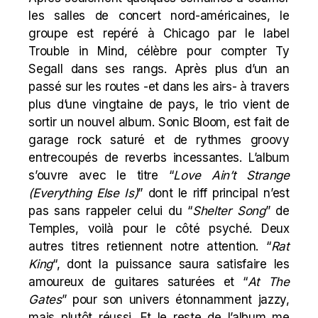
les salles de concert nord-américaines, le
groupe est repéré à Chicago par le label
Trouble in Mind, célèbre pour compter Ty
Segall dans ses rangs. Après plus d’un an
passé sur les routes -et dans les airs- à travers
plus d’une vingtaine de pays, le trio vient de
sortir un nouvel album. Sonic Bloom, est fait de
garage rock saturé et de rythmes groovy
entrecoupés de reverbs incessantes. L’album
s’ouvre avec le titre “
Love Ain’t Strange
(Everything Else Is)
” dont le riff principal n’est
pas sans rappeler celui du “
Shelter Song
” de
Temples
, voilà pour le côté psyché. Deux
autres titres retiennent notre attention. “
Rat
King
“, dont la puissance saura satisfaire les
amoureux de guitares saturées et “
At The
Gates
” pour son univers étonnamment jazzy,
mais plutôt réussi. Et le reste de l’album me