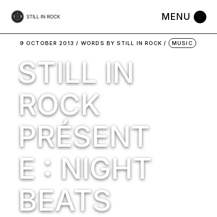
Skip
to
the
content
9 OCTOBER 2013
WORDS BY
STILL IN ROCK
MUSIC
STILL IN
ROCK
PRÉSENT
E : NIGHT
BEATS