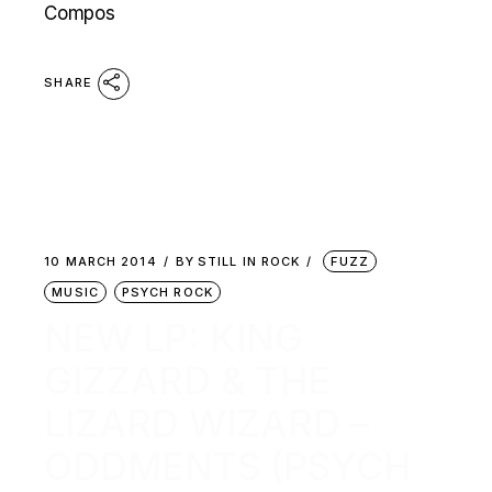
Compos
SHARE
10 MARCH 2014
BY
STILL IN ROCK
FUZZ
MUSIC
PSYCH ROCK
NEW LP: KING
GIZZARD & THE
LIZARD WIZARD –
ODDMENTS (PSYCH