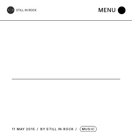
Skip
to
the
content
POP
PSYCHE
TAG
11 MAY 2015
BY
STILL IN ROCK
MUSIC