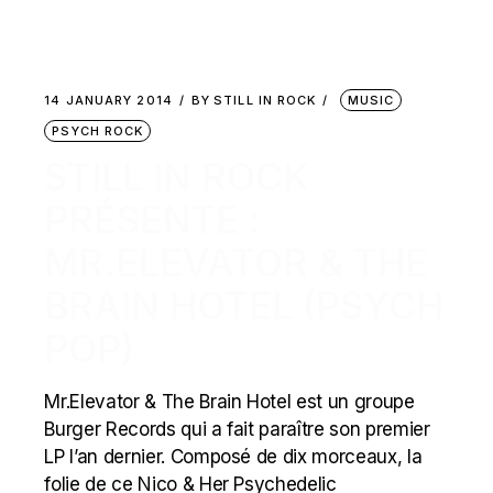
14 JANUARY 2014
BY
STILL IN ROCK
MUSIC
PSYCH ROCK
STILL IN ROCK
PRÉSENTE :
MR.ELEVATOR & THE
BRAIN HOTEL (PSYCH
POP)
Mr.Elevator & The Brain Hotel est un groupe
Burger Records qui a fait paraître son premier
LP l’an dernier. Composé de dix morceaux, la
folie de ce Nico & Her Psychedelic