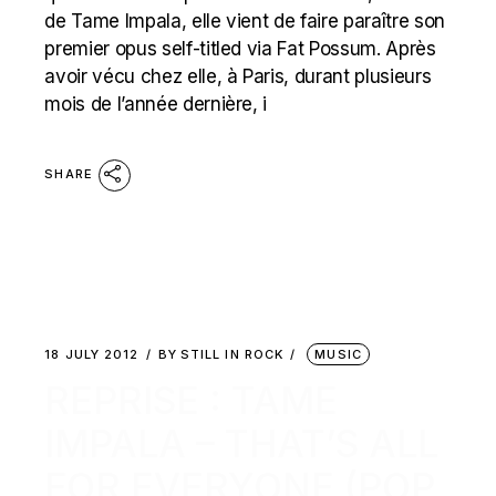
de Tame Impala, elle vient de faire paraître son
premier opus self-titled via Fat Possum. Après
avoir vécu chez elle, à Paris, durant plusieurs
mois de l’année dernière, i
SHARE
18 JULY 2012
BY
STILL IN ROCK
MUSIC
REPRISE : TAME
IMPALA – THAT’S ALL
FOR EVERYONE (POP