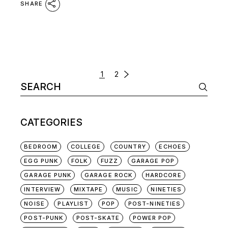
SHARE
POSTS
1
2
Search
NAVIGATION
for:
CATEGORIES
BEDROOM
COLLEGE
COUNTRY
ECHOES
EGG PUNK
FOLK
FUZZ
GARAGE POP
GARAGE PUNK
GARAGE ROCK
HARDCORE
INTERVIEW
MIXTAPE
MUSIC
NINETIES
NOISE
PLAYLIST
POP
POST-NINETIES
POST-PUNK
POST-SKATE
POWER POP