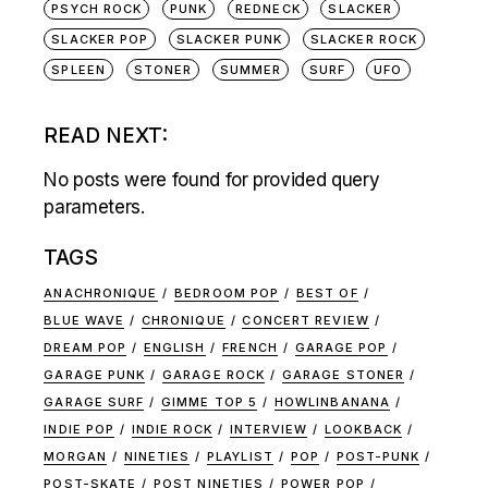
PSYCH ROCK
PUNK
REDNECK
SLACKER
SLACKER POP
SLACKER PUNK
SLACKER ROCK
SPLEEN
STONER
SUMMER
SURF
UFO
READ NEXT:
No posts were found for provided query
parameters.
TAGS
ANACHRONIQUE
BEDROOM POP
BEST OF
BLUE WAVE
CHRONIQUE
CONCERT REVIEW
DREAM POP
ENGLISH
FRENCH
GARAGE POP
GARAGE PUNK
GARAGE ROCK
GARAGE STONER
GARAGE SURF
GIMME TOP 5
HOWLINBANANA
INDIE POP
INDIE ROCK
INTERVIEW
LOOKBACK
MORGAN
NINETIES
PLAYLIST
POP
POST-PUNK
POST-SKATE
POST NINETIES
POWER POP