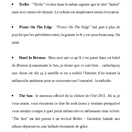
Trellic
: “
Trellic
” évolue dans le même registre que le titre “
Isabel
”
mais avec moins de réussite. Le rythme est simplement moins évocateur.
Picnic On The Edge
: “
Picnic On The Edge
” fait part à plus de
psyché que les précédents titres, la guitare lo-fi y est pour beaucoup. On
aime.
Hotel In Brixton
: Dieu seul sait ce qu’il s’est passé dans cet hôtel
de
Brixton
(connaissant le lieu, je doute que ce soit bien .. catholique),
une chose est sûr, ça à sautillé et on a oublié l’histoire d’un instant la
mélancolie ambiante pour se concentrer sur l’essentiel : la mélodie.
The Sun
: le morceau officiel de la clôture de l’été 2011. Ah si, je
vous assure, vous écouterez ce titre fin août (nous y sommes presque) et
vous rendrez compte à quel point mélancolie et mélomanie rime si bien.
“
The Sun
” me fait penser à un revival
Birkin
–
Gainsbar
, balade aux
allures dépressives, une ballade étonnante de grâce.