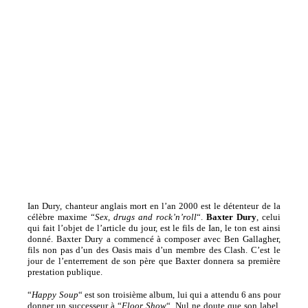
Ian Dury, chanteur anglais mort en l’an 2000 est le détenteur de la
célèbre maxime “
Sex, drugs and rock’n’roll
“.
Baxter Dury
, celui
qui fait l’objet de l’article du jour, est le fils de Ian, le ton est ainsi
donné.
Baxter Dury a commencé à composer avec Ben Gallagher,
fils non pas d’un des Oasis mais d’un membre des Clash. C’est le
jour de l’enterrement de son père que Baxter donnera sa première
prestation publique.
“
Happy Soup
“
est son troisième album, lui qui a attendu 6 ans pour
donner un successeur à “
Floor Show
“. Nul ne doute que son label,