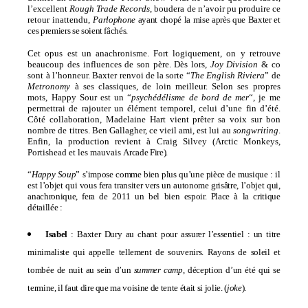
l’excellent
Rough Trade Records
, boudera de n’avoir pu produire ce
retour inattendu,
Parlophone
ayant chopé la mise après que Baxter et
ces premiers se soient fâchés.
Cet opus est un anachronisme. Fort logiquement, on y retrouve
beaucoup des influences de son père. Dès lors,
Joy Division
& co
sont à l’honneur. Baxter renvoi de la sorte “
The English Riviera
” de
Metronomy
à ses classiques, de loin meilleur. Selon ses propres
mots, Happy Sour est un “
psychédélisme de bord de mer
“, je me
permettrai de rajouter un élément temporel, celui d’une fin d’été.
Côté collaboration, Madelaine Hart vient prêter sa voix sur bon
nombre de titres. Ben Gallagher, ce vieil ami, est lui au
songwriting
.
Enfin, la production revient à Craig Silvey (Arctic Monkeys,
Portishead et les mauvais
Arcade Fire
).
“
Happy Soup
”
s’impose comme bien plus qu’une pièce de musique : il
est l’objet qui vous fera transiter vers un autonome grisâtre, l’objet qui,
anachronique, fera de 2011 un bel bien espoir. Place à la critique
détaillée :
Isabel
:
Baxter Dury au chant pour assurer l’essentiel : un titre
minimaliste qui appelle tellement de souvenirs. Rayons de soleil et
tombée de nuit au sein d’un
summer camp
, déception d’un été qui se
termine, il faut dire que ma voisine de tente était si jolie. (
joke
).