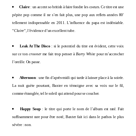
Claire
:
un accent so british à faire fondre les coeurs. Ce titre est une
pépite pop comme il ne s’en fait plus, une pop aux reflets années 80′
tellement indispensable en 2011. L’influence du papa est indéniable.
“
Claire
“, l’évidence d’un excellent tube.
Leak At The Disco
: si le potentiel du titre est évident, cette voix
sur ce ton
crooner
me fait trop penser à
Barry White
pour m’accrocher
l’oreille. On passe.
Afternoon
: une fin d’après-midi qui tarde à laisser place à la soirée.
La nuit guète pourtant, Baxter en témoigne avec sa voix sur le fil,
comme étranglée, tel le soleil qui attend pour se coucher.
Happy Soup
: le titre qui porte le nom de l’album est raté. Fait
suffisamment rare pour être noté, Baxter fait ici dans le pathos le plus
sévère : non.