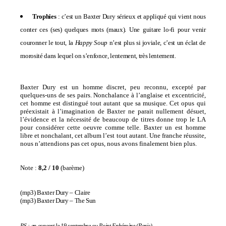
Trophies
: c’est un Baxter Dury sérieux et appliqué qui vient nous
conter ces (ses) quelques mots (maux). Une guitare lo-fi pour venir
couronner le tout, la
Happy Soup
n’est plus si joviale, c’est un éclat de
morosité dans lequel on s’enfonce, lentement, très lentement.
Baxter Dury est un homme discret, peu reconnu, excepté par
quelques-uns de ses pairs. Nonchalance à l’anglaise et excentricité,
cet homme est distingué tout autant que sa musique. Cet opus qui
préexistait à l’imagination de Baxter ne parait nullement désuet,
l’évidence et la nécessité de beaucoup de titres donne trop le LA
pour considérer cette oeuvre comme telle. Baxter un est homme
libre et nonchalant, cet album l’est tout autant. Une franche réussite,
nous n’attendions pas cet opus, nous avons finalement bien plus.
Note :
8,2 / 10
(
barème
)
(mp3)
Baxter Dury – Claire
(mp3)
Baxter Dury – The Sun