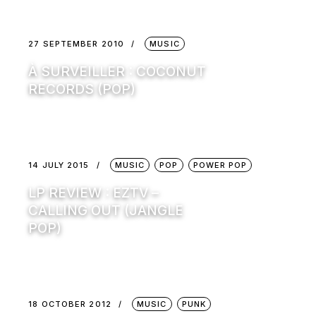
27 SEPTEMBER 2010
MUSIC
À SURVEILLER : COCONUT
RECORDS (POP)
14 JULY 2015
MUSIC
POP
POWER POP
LP REVIEW : EZTV –
CALLING OUT (JANGLE
POP)
18 OCTOBER 2012
MUSIC
PUNK