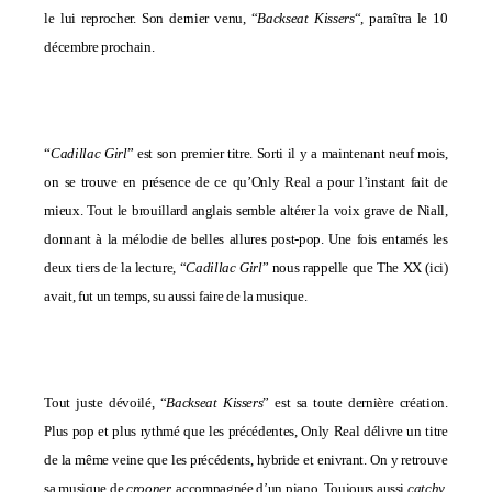
le lui reprocher. Son dernier venu, “
Backseat Kissers
“, paraîtra le 10
décembre prochain.
“
Cadillac Girl
” est son premier titre. Sorti il y a maintenant neuf mois,
on se trouve en présence de ce qu’Only Real a pour l’instant fait de
mieux. Tout le brouillard anglais semble altérer la voix grave de Niall,
donnant à la mélodie de belles allures post-pop. Une fois entamés les
deux tiers de la lecture, “
Cadillac Girl
” nous rappelle que The XX (
ici
)
avait, fut un temps, su aussi faire de la musique.
Tout juste dévoilé, “
Backseat Kissers
” est sa toute dernière création.
Plus pop et plus rythmé que les précédentes, Only Real délivre un titre
de la même veine que les précédents, hybride et enivrant. On y retrouve
sa musique
de
crooner,
accompagnée d’un piano. Toujours aussi
catchy
,