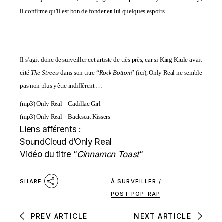
il confirme qu’il est bon de fonder en lui quelques espoirs.
Il s’agit donc de surveiller cet artiste de très près, car si King Krule avait
cité
The Streets
dans son titre “
Rock Bottom
” (
ici
), Only Real ne semble
pas non plus y être indifférent …
(mp3)
Only Real – Cadillac Girl
(mp3)
Only Real – Backseat Kissers
Liens afférents :
SoundCloud d’Only Real
Vidéo du titre “
Cinnamon Toast
“
À SURVEILLER
/
SHARE
POST POP-RAP
PREV ARTICLE
NEXT ARTICLE