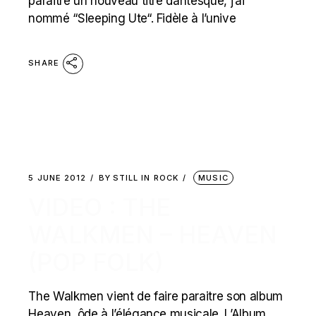
paraitre un nouveau titre dantesque, j’ai
nommé “Sleeping Ute“. Fidèle à l’unive
SHARE
5 JUNE 2012
BY
STILL IN ROCK
MUSIC
VIDEO : THE
WALKMEN – HEAVEN
(POP FOLK)
The Walkmen vient de faire paraitre son album
Heaven, ôde à l’élégance musicale. L’Album