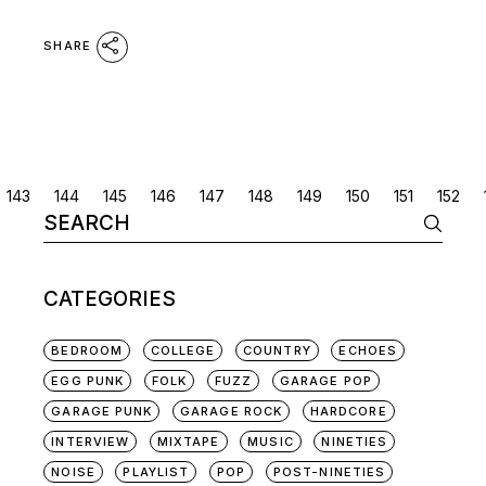
SHARE
POSTS
143
144
145
146
147
148
149
150
151
152
Search
NAVIGATION
for:
CATEGORIES
BEDROOM
COLLEGE
COUNTRY
ECHOES
EGG PUNK
FOLK
FUZZ
GARAGE POP
GARAGE PUNK
GARAGE ROCK
HARDCORE
INTERVIEW
MIXTAPE
MUSIC
NINETIES
NOISE
PLAYLIST
POP
POST-NINETIES