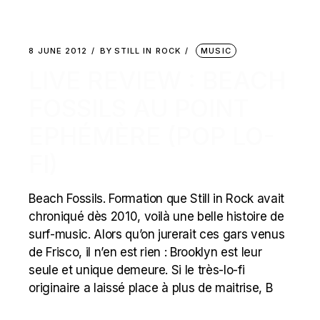
8 JUNE 2012
BY
STILL IN ROCK
MUSIC
LIVE REVIEW : BEACH
FOSSILS AU POINT
EPHÉMÈRE (POP LO-
FI)
Beach Fossils. Formation que Still in Rock avait
chroniqué dès 2010, voilà une belle histoire de
surf-music. Alors qu’on jurerait ces gars venus
de Frisco, il n’en est rien : Brooklyn est leur
seule et unique demeure. Si le très-lo-fi
originaire a laissé place à plus de maitrise, B