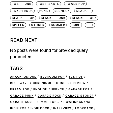
POST-PUNK
POST-SKATE
POWER POP
PSYCH ROCK
PUNK
REDNECK
SLACKER
SLACKER POP
SLACKER PUNK
SLACKER ROCK
SPLEEN
STONER
SUMMER
SURF
UFO
READ NEXT:
No posts were found for provided query
parameters.
TAGS
ANACHRONIQUE
BEDROOM POP
BEST OF
BLUE WAVE
CHRONIQUE
CONCERT REVIEW
DREAM POP
ENGLISH
FRENCH
GARAGE POP
GARAGE PUNK
GARAGE ROCK
GARAGE STONER
GARAGE SURF
GIMME TOP 5
HOWLINBANANA
INDIE POP
INDIE ROCK
INTERVIEW
LOOKBACK