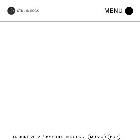
Skip
to
the
content
MUSIC
14 JUNE 2012
BY
STILL IN ROCK
MUSIC
POP