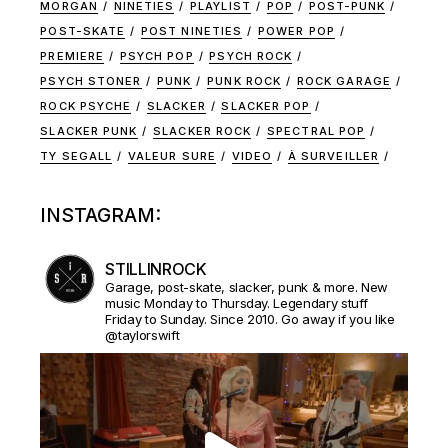
MORGAN
NINETIES
PLAYLIST
POP
POST-PUNK
POST-SKATE
POST NINETIES
POWER POP
PREMIERE
PSYCH POP
PSYCH ROCK
PSYCH STONER
PUNK
PUNK ROCK
ROCK GARAGE
ROCK PSYCHE
SLACKER
SLACKER POP
SLACKER PUNK
SLACKER ROCK
SPECTRAL POP
TY SEGALL
VALEUR SURE
VIDEO
À SURVEILLER
INSTAGRAM:
STILLINROCK
Garage, post-skate, slacker, punk & more. New
music Monday to Thursday. Legendary stuff
Friday to Sunday. Since 2010. Go away if you like
@taylorswift