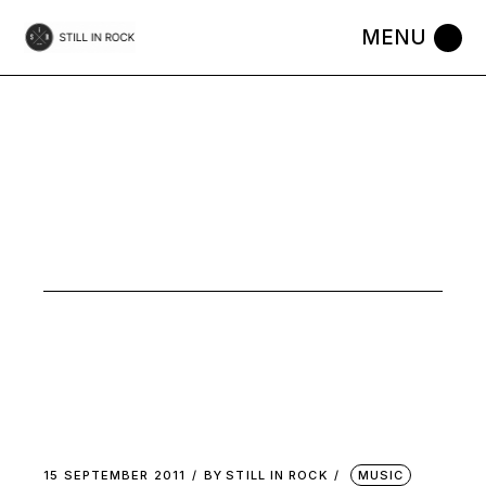
Skip
to
the
content
MUSIC
15 SEPTEMBER 2011
BY
STILL IN ROCK
MUSIC