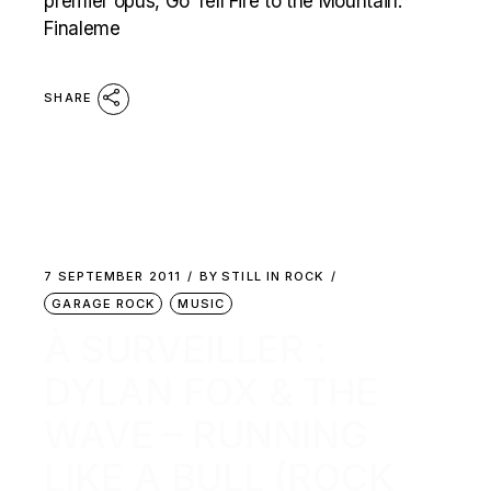
premier opus, Go Tell Fire to the Mountain.
Finaleme
SHARE
7 SEPTEMBER 2011
BY
STILL IN ROCK
GARAGE ROCK
MUSIC
À SURVEILLER :
DYLAN FOX & THE
WAVE – RUNNING
LIKE A BULL (ROCK