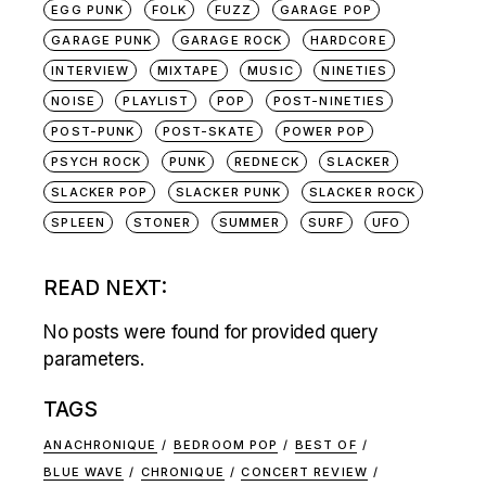
EGG PUNK
FOLK
FUZZ
GARAGE POP
GARAGE PUNK
GARAGE ROCK
HARDCORE
INTERVIEW
MIXTAPE
MUSIC
NINETIES
NOISE
PLAYLIST
POP
POST-NINETIES
POST-PUNK
POST-SKATE
POWER POP
PSYCH ROCK
PUNK
REDNECK
SLACKER
SLACKER POP
SLACKER PUNK
SLACKER ROCK
SPLEEN
STONER
SUMMER
SURF
UFO
READ NEXT:
No posts were found for provided query
parameters.
TAGS
ANACHRONIQUE
BEDROOM POP
BEST OF
BLUE WAVE
CHRONIQUE
CONCERT REVIEW