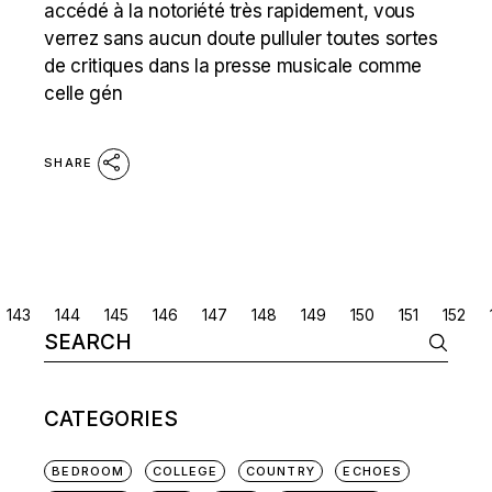
accédé à la notoriété très rapidement, vous
verrez sans aucun doute pulluler toutes sortes
de critiques dans la presse musicale comme
celle gén
SHARE
POSTS
143
144
145
146
147
148
149
150
151
152
Search
NAVIGATION
for:
CATEGORIES
BEDROOM
COLLEGE
COUNTRY
ECHOES