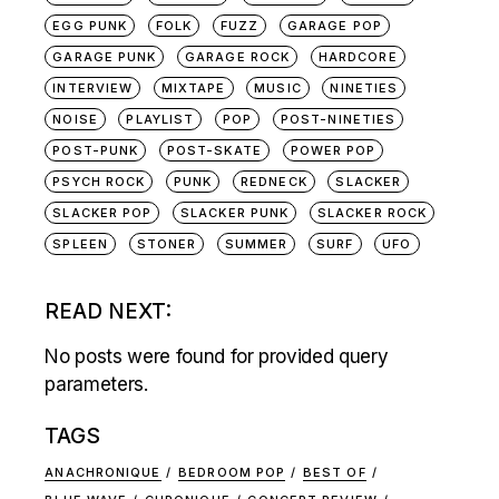
EGG PUNK
FOLK
FUZZ
GARAGE POP
GARAGE PUNK
GARAGE ROCK
HARDCORE
INTERVIEW
MIXTAPE
MUSIC
NINETIES
NOISE
PLAYLIST
POP
POST-NINETIES
POST-PUNK
POST-SKATE
POWER POP
PSYCH ROCK
PUNK
REDNECK
SLACKER
SLACKER POP
SLACKER PUNK
SLACKER ROCK
SPLEEN
STONER
SUMMER
SURF
UFO
READ NEXT:
No posts were found for provided query
parameters.
TAGS
ANACHRONIQUE
BEDROOM POP
BEST OF