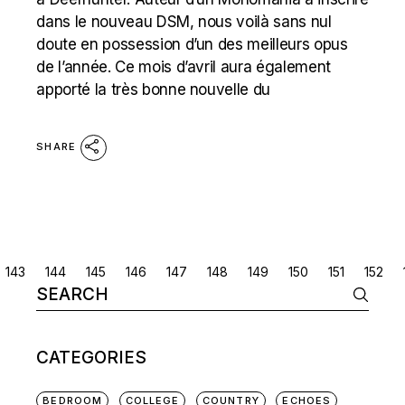
dans le nouveau DSM, nous voilà sans nul
doute en possession d’un des meilleurs opus
de l’année. Ce mois d’avril aura également
apporté la très bonne nouvelle du
SHARE
POSTS
143
144
145
146
147
148
149
150
151
152
Search
NAVIGATION
for:
CATEGORIES
BEDROOM
COLLEGE
COUNTRY
ECHOES