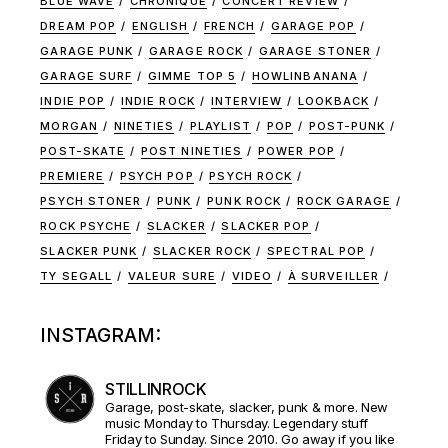
BLUE WAVE
CHRONIQUE
CONCERT REVIEW
DREAM POP
ENGLISH
FRENCH
GARAGE POP
GARAGE PUNK
GARAGE ROCK
GARAGE STONER
GARAGE SURF
GIMME TOP 5
HOWLINBANANA
INDIE POP
INDIE ROCK
INTERVIEW
LOOKBACK
MORGAN
NINETIES
PLAYLIST
POP
POST-PUNK
POST-SKATE
POST NINETIES
POWER POP
PREMIERE
PSYCH POP
PSYCH ROCK
PSYCH STONER
PUNK
PUNK ROCK
ROCK GARAGE
ROCK PSYCHE
SLACKER
SLACKER POP
SLACKER PUNK
SLACKER ROCK
SPECTRAL POP
TY SEGALL
VALEUR SURE
VIDEO
À SURVEILLER
INSTAGRAM:
STILLINROCK
Garage, post-skate, slacker, punk & more. New
music Monday to Thursday. Legendary stuff
Friday to Sunday. Since 2010. Go away if you like