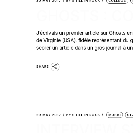
30 MAY 2017
BY
STILL IN ROCK
COLLEGE
GHOSTS : C
J’écrivais un premier article sur Ghosts en 
de Virginie (USA), fidèle représentant du 
scorer un article dans un gros journal à 
SHARE
29 MAY 2017
BY
STILL IN ROCK
MUSIC
SL
INTERVIEW ST