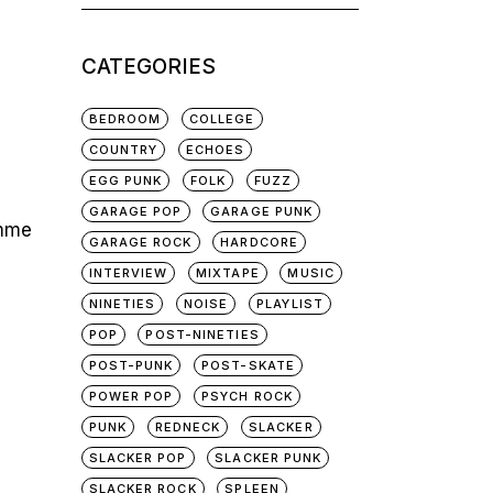
for:
CATEGORIES
BEDROOM
COLLEGE
COUNTRY
ECHOES
EGG PUNK
FOLK
FUZZ
GARAGE POP
GARAGE PUNK
omme
GARAGE ROCK
HARDCORE
INTERVIEW
MIXTAPE
MUSIC
NINETIES
NOISE
PLAYLIST
POP
POST-NINETIES
POST-PUNK
POST-SKATE
POWER POP
PSYCH ROCK
PUNK
REDNECK
SLACKER
SLACKER POP
SLACKER PUNK
SLACKER ROCK
SPLEEN