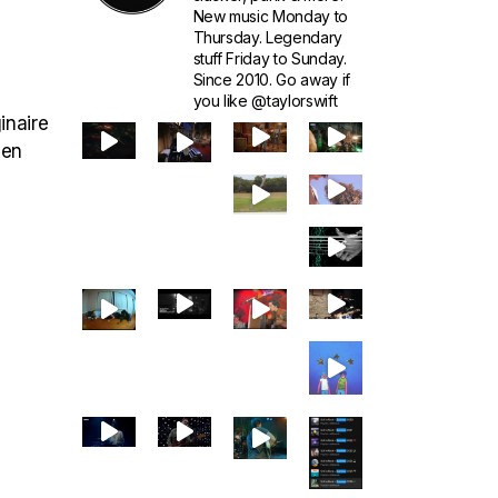
New music Monday to
Thursday. Legendary
stuff Friday to Sunday.
Since 2010. Go away if
you like @taylorswift
inaire
ien