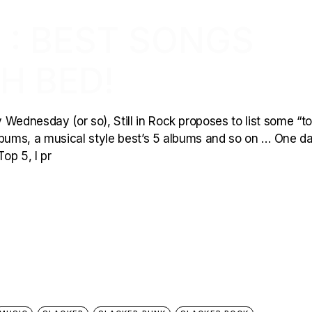
 : BEST SONGS
H BED!
Wednesday (or so), Still in Rock proposes to list some “to
 albums, a musical style best’s 5 albums and so on … One d
op 5, I pr