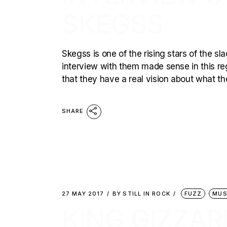
SKEGSS
Skegss is one of the rising stars of the s
interview with them made sense in this reg
that they have a real vision about what th
SHARE
27 MAY 2017
BY
STILL IN ROCK
FUZZ
MUS
KING GIZZAR