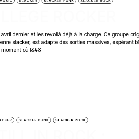
MUSIC
SLACKER
SLACKER PUNK
SLACKER ROCK
OLLEGE ROCKER
avril dernier et les revoilà déjà à la charge. Ce groupe orig
genre slacker, est adapte des sorties massives, espérant b
un moment où l&#8
ACKER
SLACKER PUNK
SLACKER ROCK
ILL IN ROCK :