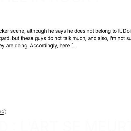
lacker scene, although he says he does not belong to it. Do
ard, but these guys do not talk much, and also, I’m not s
ey are doing. Accordingly, here […
IC
D : L’ART SE MEUR