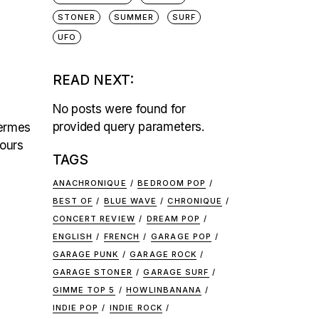
STONER
SUMMER
SURF
UFO
READ NEXT:
No posts were found for
provided query parameters.
termes
jours
TAGS
ANACHRONIQUE
BEDROOM POP
BEST OF
BLUE WAVE
CHRONIQUE
CONCERT REVIEW
DREAM POP
ENGLISH
FRENCH
GARAGE POP
GARAGE PUNK
GARAGE ROCK
GARAGE STONER
GARAGE SURF
GIMME TOP 5
HOWLINBANANA
INDIE POP
INDIE ROCK