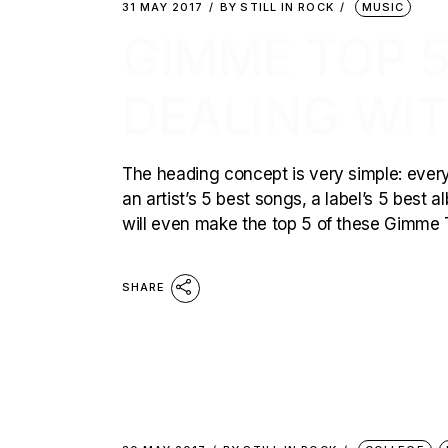
31 MAY 2017
BY
STILL IN ROCK
MUSIC
GIMME TOP 5
DEALING WIT
The heading concept is very simple: every 
an artist’s 5 best songs, a label’s 5 best
will even make the top 5 of these Gimme T
SHARE