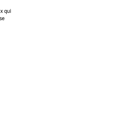
x qui
ose