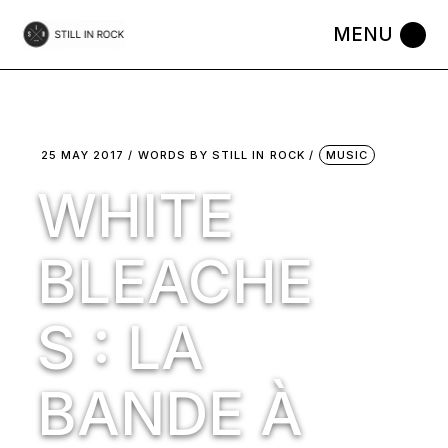
Skip
to
the
content
25 MAY 2017
WORDS BY
STILL IN ROCK
MUSIC
WHITE
BLEACHE
S : LA
BANDE À