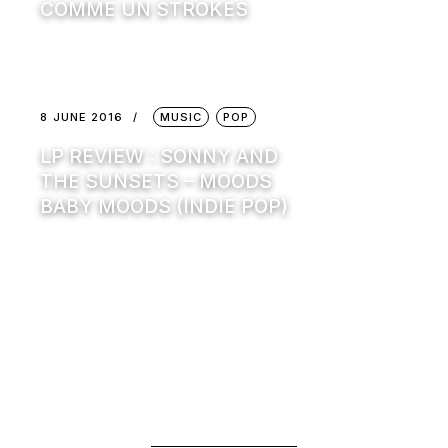
COMME UN STROKES
8 JUNE 2016
MUSIC
POP
LP REVIEW : SONNY AND
THE SUNSETS – MOODS
BABY MOODS (INDIE POP)