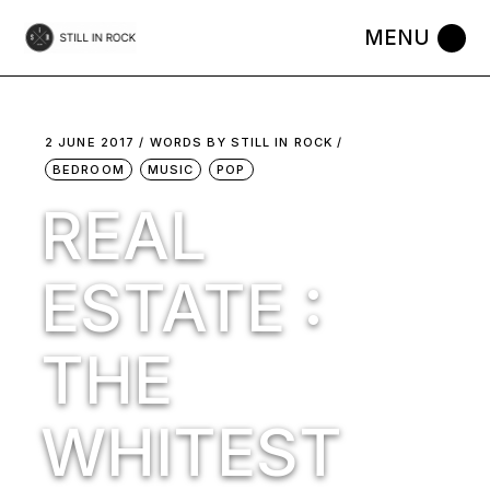
Skip
to
the
content
2 JUNE 2017
WORDS BY
STILL IN ROCK
BEDROOM
MUSIC
POP
REAL
ESTATE :
THE
WHITEST