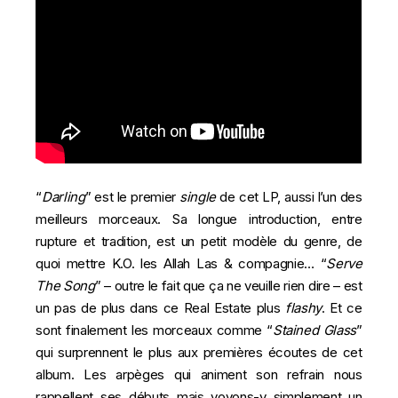
“
Darling
” est le premier
single
de cet LP, aussi l’un des
meilleurs morceaux. Sa longue introduction, entre
rupture et tradition, est un petit modèle du genre, de
quoi mettre K.O. les Allah Las & compagnie… “
Serve
The Song
” – outre le fait que ça ne veuille rien dire – est
un pas de plus dans ce Real Estate plus
flashy
. Et ce
sont finalement les morceaux comme “
Stained Glass
”
qui surprennent le plus aux premières écoutes de cet
album. Les arpèges qui animent son refrain nous
rappellent ses débuts mais voyons-y simplement un