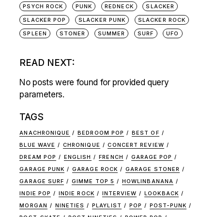
PSYCH ROCK
PUNK
REDNECK
SLACKER
SLACKER POP
SLACKER PUNK
SLACKER ROCK
SPLEEN
STONER
SUMMER
SURF
UFO
READ NEXT:
No posts were found for provided query
parameters.
TAGS
ANACHRONIQUE
BEDROOM POP
BEST OF
BLUE WAVE
CHRONIQUE
CONCERT REVIEW
DREAM POP
ENGLISH
FRENCH
GARAGE POP
GARAGE PUNK
GARAGE ROCK
GARAGE STONER
GARAGE SURF
GIMME TOP 5
HOWLINBANANA
INDIE POP
INDIE ROCK
INTERVIEW
LOOKBACK
MORGAN
NINETIES
PLAYLIST
POP
POST-PUNK