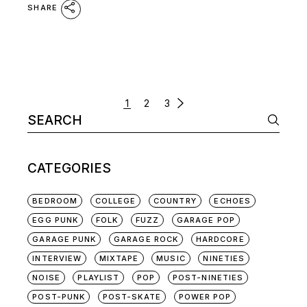
SHARE
POSTS
1
2
3
Search
NAVIGATION
for:
CATEGORIES
BEDROOM
COLLEGE
COUNTRY
ECHOES
EGG PUNK
FOLK
FUZZ
GARAGE POP
GARAGE PUNK
GARAGE ROCK
HARDCORE
INTERVIEW
MIXTAPE
MUSIC
NINETIES
NOISE
PLAYLIST
POP
POST-NINETIES
POST-PUNK
POST-SKATE
POWER POP