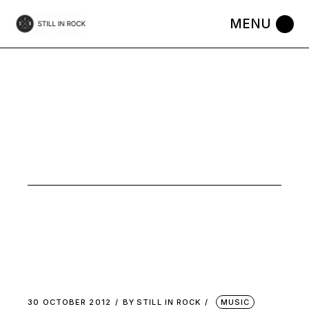
Skip
to
the
content
OCTOBER
2012
30 OCTOBER 2012
BY
STILL IN ROCK
MUSIC