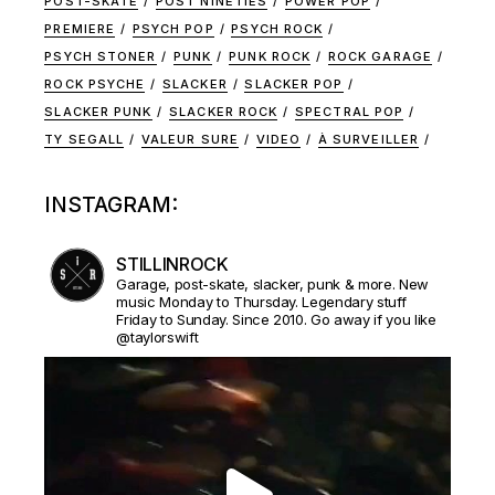
POST-SKATE
POST NINETIES
POWER POP
PREMIERE
PSYCH POP
PSYCH ROCK
PSYCH STONER
PUNK
PUNK ROCK
ROCK GARAGE
ROCK PSYCHE
SLACKER
SLACKER POP
SLACKER PUNK
SLACKER ROCK
SPECTRAL POP
TY SEGALL
VALEUR SURE
VIDEO
À SURVEILLER
INSTAGRAM:
STILLINROCK
Garage, post-skate, slacker, punk & more. New
music Monday to Thursday. Legendary stuff
Friday to Sunday. Since 2010. Go away if you like
@taylorswift