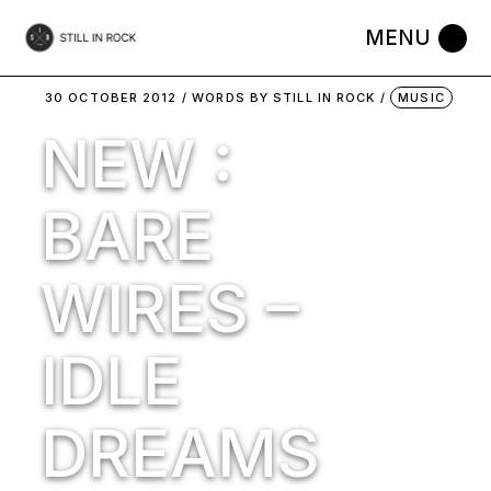
Skip
to
the
content
30 OCTOBER 2012
WORDS BY
STILL IN ROCK
MUSIC
NEW :
BARE
WIRES –
IDLE
DREAMS