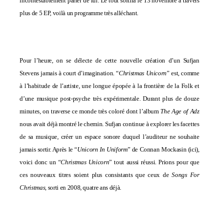
incontestablement parler de lui. Le tout sortira le 13 novembre à travers
plus de 5 EP, voilà un programme très alléchant.
Pour l’heure, on se délecte de cette nouvelle création d’un Sufjan
Stevens jamais à court d’imagination. “
Christmas Unicorn
” est, comme
à l’habitude de l’artiste, une longue épopée à la frontière de la Folk et
d’une musique post-psyche très expérimentale. Durant plus de douze
minutes, on traverse ce monde très coloré dont l’album
The Age of Adz
nous avait déjà montré le chemin. Sufjan continue à explorer les facettes
de sa musique, créer un espace sonore duquel l’auditeur ne souhaite
jamais sortir. Après le “
Unicorn In Uniform
” de Connan Mockasin (
ici
),
voici donc un “
Christmas Unicorn
” tout aussi réussi. Prions pour que
ces nouveaux titres soient plus consistants que ceux de
Songs For
Christmas
, sorti en 2008, quatre ans déjà.