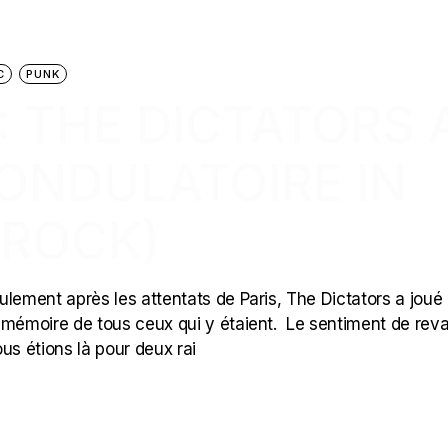
C
PUNK
 : THE DICTATORS 
ONDULATOIRE IN
 ROCK)
lement après les attentats de Paris, The Dictators a joué 
a mémoire de tous ceux qui y étaient. Le sentiment de re
ous étions là pour deux rai