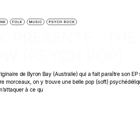
UNK
FOLK
MUSIC
PSYCH ROCK
CK PRÉSENTE : THE
OW (PSYCH POP)
naire de Byron Bay (Australie) qui a fait paraître son EP 
atre morceaux, on y trouve une belle pop (soft) psychédéliq
m’attaquer à ce qu