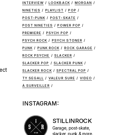
INTERVIEW
LOOKBACK
MORGAN
NINETIES
PLAYLIST
POP
POST-PUNK
POST-SKATE
POST NINETIES
POWER POP
PREMIERE
PSYCH POP
PSYCH ROCK
PSYCH STONER
PUNK
PUNK ROCK
ROCK GARAGE
ROCK PSYCHE
SLACKER
SLACKER POP
SLACKER PUNK
ect
SLACKER ROCK
SPECTRAL POP
TY SEGALL
VALEUR SURE
VIDEO
À SURVEILLER
INSTAGRAM:
STILLINROCK
Garage, post-skate,
slacker, punk & more.