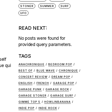
STONER
SUMMER
SURF
UFO
READ NEXT:
No posts were found for
provided query parameters.
TAGS
self
ANACHRONIQUE
BEDROOM POP
ue qui
BEST OF
BLUE WAVE
CHRONIQUE
CONCERT REVIEW
DREAM POP
ENGLISH
FRENCH
GARAGE POP
GARAGE PUNK
GARAGE ROCK
GARAGE STONER
GARAGE SURF
GIMME TOP 5
HOWLINBANANA
INDIE POP
INDIE ROCK