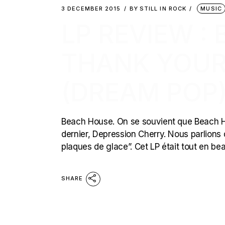
3 DECEMBER 2015
BY
STILL IN ROCK
MUSIC
LP REVIEW :
THANK YOUR
(DREAM POP
Beach House. On se souvient que Beach Ho
dernier, Depression Cherry. Nous parlions
plaques de glace”. Cet LP était tout en be
SHARE