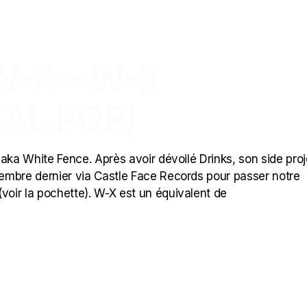
W-X – W-X
AL POP)
aka White Fence. Après avoir dévoilé Drinks, son side proj
embre dernier via Castle Face Records pour passer notre
voir la pochette). W-X est un équivalent de