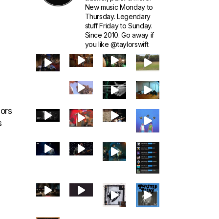
New music Monday to
Thursday. Legendary
stuff Friday to Sunday.
Since 2010. Go away if
you like @taylorswift
lors
s