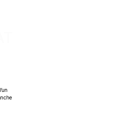
AT
l’un
vanche