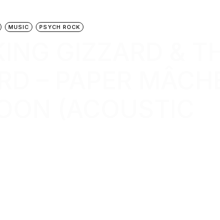
MUSIC
PSYCH ROCK
 KING GIZZARD & T
RD – PAPER MÂCH
OON (ACOUSTIC