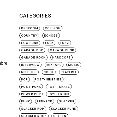
for:
CATEGORIES
BEDROOM
COLLEGE
COUNTRY
ECHOES
EGG PUNK
FOLK
FUZZ
GARAGE POP
GARAGE PUNK
GARAGE ROCK
HARDCORE
mbre
INTERVIEW
MIXTAPE
MUSIC
NINETIES
NOISE
PLAYLIST
POP
POST-NINETIES
POST-PUNK
POST-SKATE
POWER POP
PSYCH ROCK
PUNK
REDNECK
SLACKER
SLACKER POP
SLACKER PUNK
SLACKER ROCK
SPLEEN