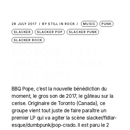
28 JULY 2017
BY
STILL IN ROCK
MUSIC
PUNK
SLACKER
SLACKER POP
SLACKER PUNK
SLACKER ROCK
BBQ POPE : C’EST
GRAS, C’EST PUNK,
C’EST BON !
BBQ Pope, c’est la nouvelle bénédiction du
moment, le gros son de 2017, le gâteau sur la
cerise. Originaire de Toronto (Canada), ce
groupe vient tout juste de faire paraître un
premier LP qui va agiter la scène slacker/fidlar-
esque/dumbpunk/pop-crado. Il est paru le 2