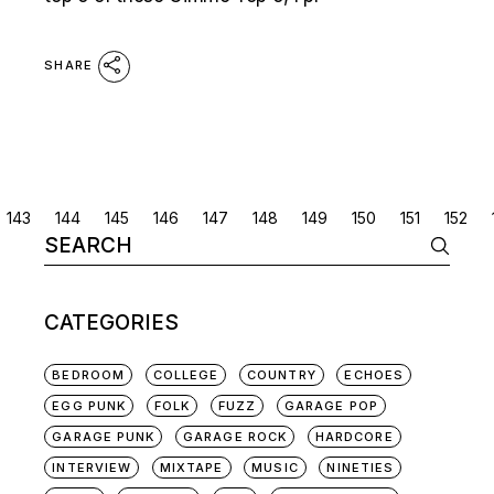
SHARE
POSTS
143
144
145
146
147
148
149
150
151
152
Search
NAVIGATION
for:
CATEGORIES
BEDROOM
COLLEGE
COUNTRY
ECHOES
EGG PUNK
FOLK
FUZZ
GARAGE POP
GARAGE PUNK
GARAGE ROCK
HARDCORE
INTERVIEW
MIXTAPE
MUSIC
NINETIES