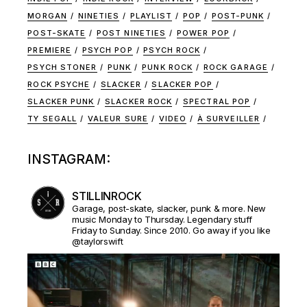
MORGAN
NINETIES
PLAYLIST
POP
POST-PUNK
POST-SKATE
POST NINETIES
POWER POP
PREMIERE
PSYCH POP
PSYCH ROCK
PSYCH STONER
PUNK
PUNK ROCK
ROCK GARAGE
ROCK PSYCHE
SLACKER
SLACKER POP
SLACKER PUNK
SLACKER ROCK
SPECTRAL POP
TY SEGALL
VALEUR SURE
VIDEO
À SURVEILLER
INSTAGRAM:
STILLINROCK
Garage, post-skate, slacker, punk & more. New
music Monday to Thursday. Legendary stuff
Friday to Sunday. Since 2010. Go away if you like
@taylorswift