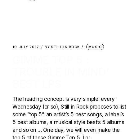
19 JULY 2017
BY
STILL IN ROCK
MUSIC
GIMME TOP 5 :
TROUBLE IN MIND’
BEST LPS
The heading concept is very simple: every
Wednesday (or so), Still in Rock proposes to list
some “top 5”: an artist’s 5 best songs, a label’s
5 best albums, a musical style best’s 5 albums
and so on … One day, we will even make the
top 5 of these Gimme Top 5, I pr