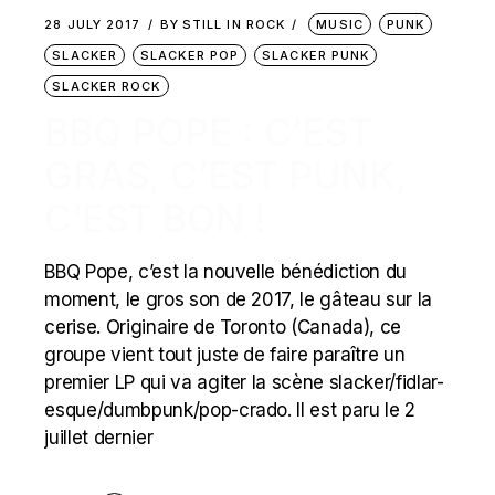
28 JULY 2017
BY
STILL IN ROCK
MUSIC
PUNK
SLACKER
SLACKER POP
SLACKER PUNK
SLACKER ROCK
BBQ POPE : C’EST
GRAS, C’EST PUNK,
C’EST BON !
BBQ Pope, c’est la nouvelle bénédiction du
moment, le gros son de 2017, le gâteau sur la
cerise. Originaire de Toronto (Canada), ce
groupe vient tout juste de faire paraître un
premier LP qui va agiter la scène slacker/fidlar-
esque/dumbpunk/pop-crado. Il est paru le 2
juillet dernier