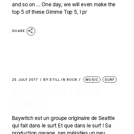
and so on … One day, we will even make the
top 5 of these Gimme Top 5, I pr
SHARE
25 JULY 2017
BY
STILL IN ROCK
MUSIC
SURF
BAYWITCH : SURF
SUAVE
Baywitch est un groupe originaire de Seattle
qui fait dans le surf. Et que dans le surf ! Sa
production garage, ses mélodies un peu