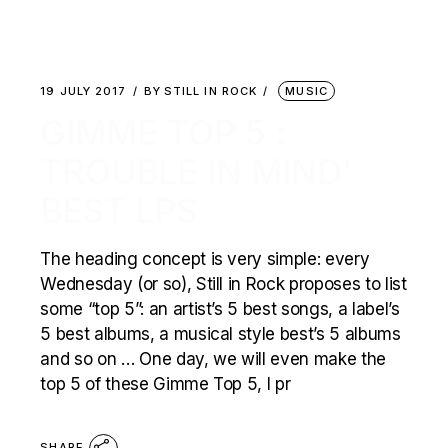
19 JULY 2017
BY
STILL IN ROCK
MUSIC
GIMME TOP 5 :
TROUBLE IN MIND’
BEST LPS
The heading concept is very simple: every
Wednesday (or so), Still in Rock proposes to list
some “top 5”: an artist’s 5 best songs, a label’s
5 best albums, a musical style best’s 5 albums
and so on … One day, we will even make the
top 5 of these Gimme Top 5, I pr
SHARE