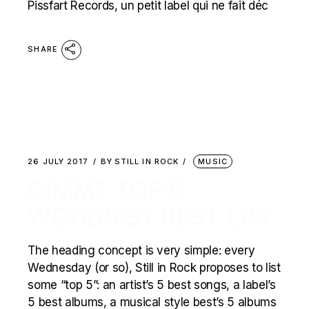
Pissfart Records, un petit label qui ne fait déc
SHARE
26 JULY 2017
BY
STILL IN ROCK
MUSIC
GIMME TOP 5 :
WOODSIST BEST LPS
The heading concept is very simple: every
Wednesday (or so), Still in Rock proposes to list
some “top 5”: an artist’s 5 best songs, a label’s
5 best albums, a musical style best’s 5 albums