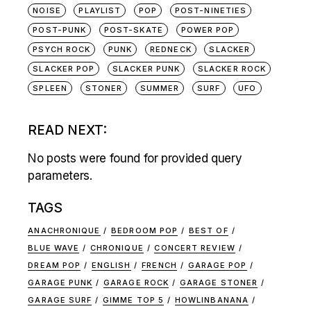
NOISE
PLAYLIST
POP
POST-NINETIES
POST-PUNK
POST-SKATE
POWER POP
PSYCH ROCK
PUNK
REDNECK
SLACKER
SLACKER POP
SLACKER PUNK
SLACKER ROCK
SPLEEN
STONER
SUMMER
SURF
UFO
READ NEXT:
No posts were found for provided query
parameters.
TAGS
ANACHRONIQUE
BEDROOM POP
BEST OF
BLUE WAVE
CHRONIQUE
CONCERT REVIEW
DREAM POP
ENGLISH
FRENCH
GARAGE POP
GARAGE PUNK
GARAGE ROCK
GARAGE STONER
GARAGE SURF
GIMME TOP 5
HOWLINBANANA