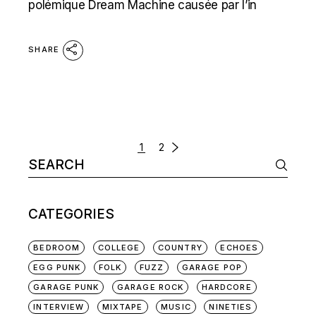
polémique Dream Machine causée par l’in
SHARE
POSTS
1
2
Search
NAVIGATION
for:
CATEGORIES
BEDROOM
COLLEGE
COUNTRY
ECHOES
EGG PUNK
FOLK
FUZZ
GARAGE POP
GARAGE PUNK
GARAGE ROCK
HARDCORE
INTERVIEW
MIXTAPE
MUSIC
NINETIES