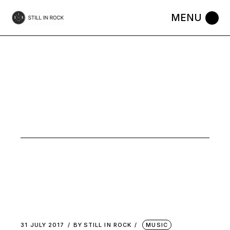
Skip
to
the
content
JULY 2017
31 JULY 2017
BY
STILL IN ROCK
MUSIC