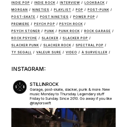
INDIE POP
INDIE ROCK
INTERVIEW
LOOKBACK
MORGAN
NINETIES
PLAYLIST
POP
POST-PUNK
POST-SKATE
POST NINETIES
POWER POP
PREMIERE
PSYCH POP
PSYCH ROCK
PSYCH STONER
PUNK
PUNK ROCK
ROCK GARAGE
ROCK PSYCHE
SLACKER
SLACKER POP
SLACKER PUNK
SLACKER ROCK
SPECTRAL POP
TY SEGALL
VALEUR SURE
VIDEO
À SURVEILLER
INSTAGRAM:
STILLINROCK
Garage, post-skate, slacker, punk & more. New
music Monday to Thursday. Legendary stuff
Friday to Sunday. Since 2010. Go away if you like
@taylorswift