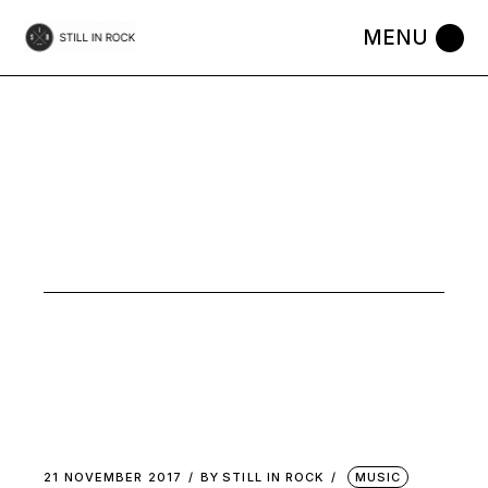
Skip
to
the
content
MUSIC
21 NOVEMBER 2017
BY
STILL IN ROCK
MUSIC