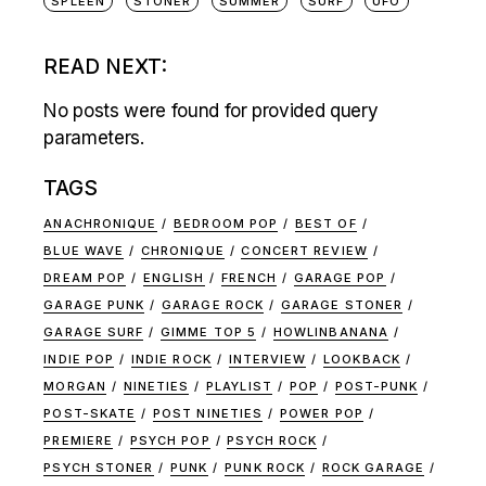
SPLEEN
STONER
SUMMER
SURF
UFO
READ NEXT:
No posts were found for provided query
parameters.
TAGS
ANACHRONIQUE
BEDROOM POP
BEST OF
BLUE WAVE
CHRONIQUE
CONCERT REVIEW
DREAM POP
ENGLISH
FRENCH
GARAGE POP
GARAGE PUNK
GARAGE ROCK
GARAGE STONER
GARAGE SURF
GIMME TOP 5
HOWLINBANANA
INDIE POP
INDIE ROCK
INTERVIEW
LOOKBACK
MORGAN
NINETIES
PLAYLIST
POP
POST-PUNK
POST-SKATE
POST NINETIES
POWER POP
PREMIERE
PSYCH POP
PSYCH ROCK
PSYCH STONER
PUNK
PUNK ROCK
ROCK GARAGE