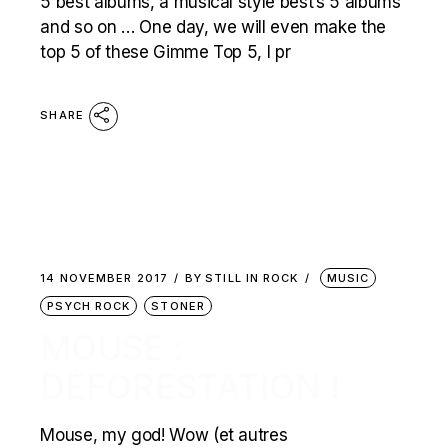
5 best albums, a musical style best’s 5 albums
and so on … One day, we will even make the
top 5 of these Gimme Top 5, I pr
SHARE
14 NOVEMBER 2017
BY
STILL IN ROCK
MUSIC
PSYCH ROCK
STONER
MOUSE :
DÉFORESTATION !
Mouse, my god! Wow (et autres