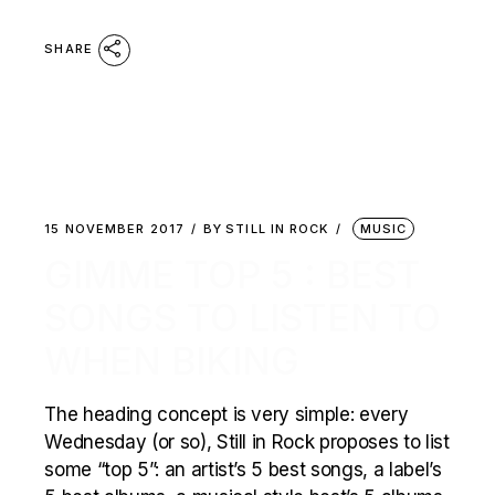
SHARE
15 NOVEMBER 2017
BY
STILL IN ROCK
MUSIC
GIMME TOP 5 : BEST
SONGS TO LISTEN TO
WHEN BIKING
The heading concept is very simple: every
Wednesday (or so), Still in Rock proposes to list
some “top 5”: an artist’s 5 best songs, a label’s