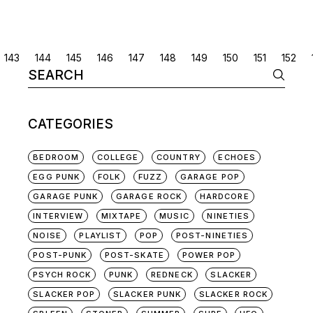
POSTS
143
144
145
146
147
148
149
150
151
152
Search
NAVIGATION
for:
CATEGORIES
BEDROOM
COLLEGE
COUNTRY
ECHOES
EGG PUNK
FOLK
FUZZ
GARAGE POP
GARAGE PUNK
GARAGE ROCK
HARDCORE
INTERVIEW
MIXTAPE
MUSIC
NINETIES
NOISE
PLAYLIST
POP
POST-NINETIES
POST-PUNK
POST-SKATE
POWER POP
PSYCH ROCK
PUNK
REDNECK
SLACKER
SLACKER POP
SLACKER PUNK
SLACKER ROCK