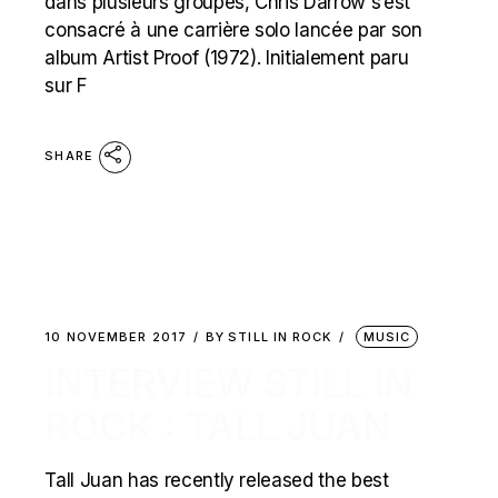
dans plusieurs groupes, Chris Darrow s’est
consacré à une carrière solo lancée par son
album Artist Proof (1972). Initialement paru
sur F
SHARE
10 NOVEMBER 2017
BY
STILL IN ROCK
MUSIC
INTERVIEW STILL IN
ROCK : TALL JUAN
Tall Juan has recently released the best