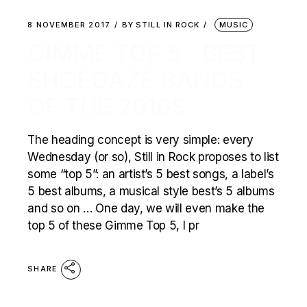
8 NOVEMBER 2017
BY
STILL IN ROCK
MUSIC
GIMME TOP 5 : BEST
SHOEGAZE BANDS
OF THE 2010S
The heading concept is very simple: every
Wednesday (or so), Still in Rock proposes to list
some “top 5”: an artist’s 5 best songs, a label’s
5 best albums, a musical style best’s 5 albums
and so on … One day, we will even make the
top 5 of these Gimme Top 5, I pr
SHARE