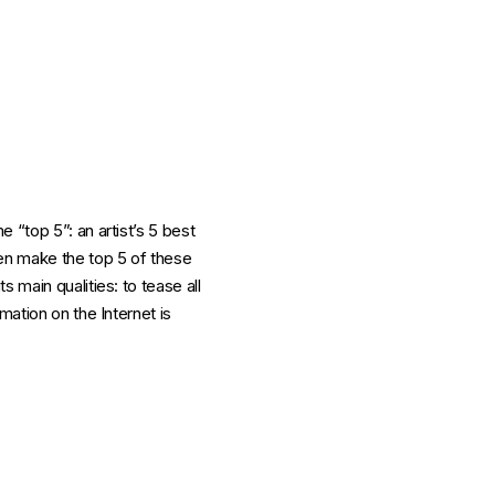
 “top 5”: an artist’s 5 best
ven make the top 5 of these
 main qualities: to tease all
rmation on the Internet is