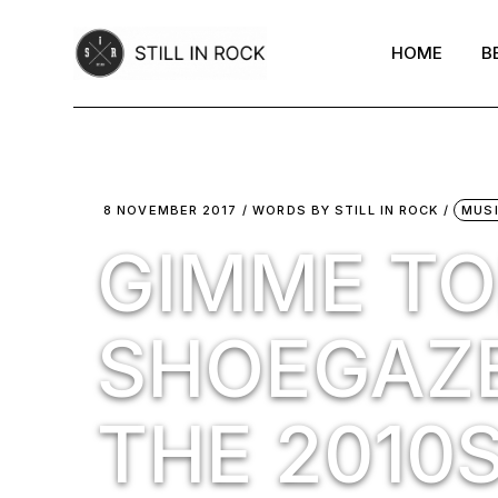
Skip
to
the
HOME
B
content
8 NOVEMBER 2017
WORDS BY
STILL IN ROCK
MUS
GIMME TOP
SHOEGAZE
THE 2010