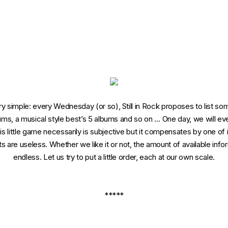
 simple: every Wednesday (or so), Still in Rock proposes to list some
bums, a musical style best’s 5 albums and so on … One day, we will e
 little game necessarily is subjective but it compensates by one of its
sts are useless. Whether we like it or not, the amount of available info
endless. Let us try to put a little order, each at our own scale.
*****