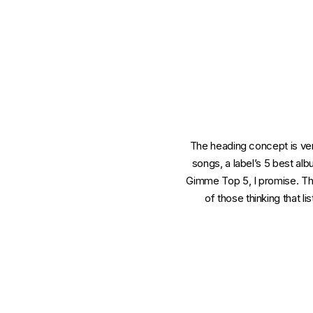
The heading concept is very
songs, a label’s 5 best al
Gimme Top 5, I promise. This
of those thinking that li