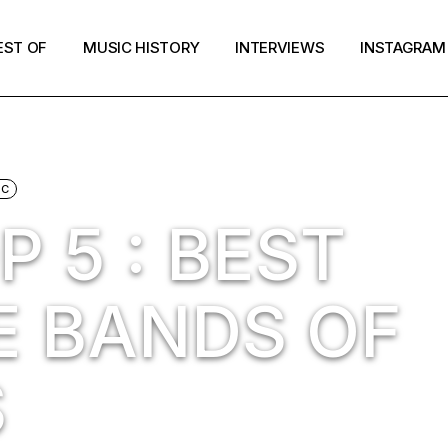
EST OF
MUSIC HISTORY
INTERVIEWS
INSTAGRAM
IC
 5 : BEST
 BANDS OF
S