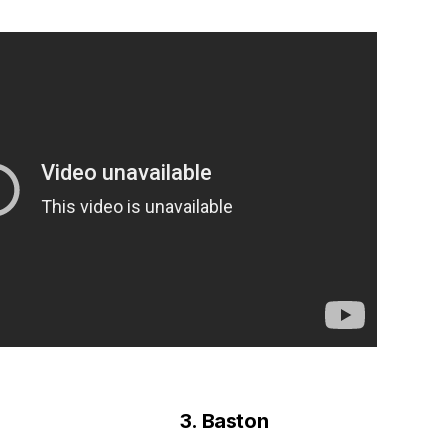
3.
Baston