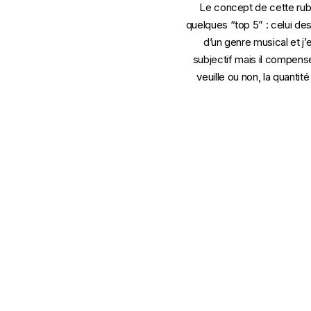
Le concept de cette rubr
quelques “top 5” : celui des
d’un genre musical et j
subjectif mais il compense 
veuille ou non, la quantit