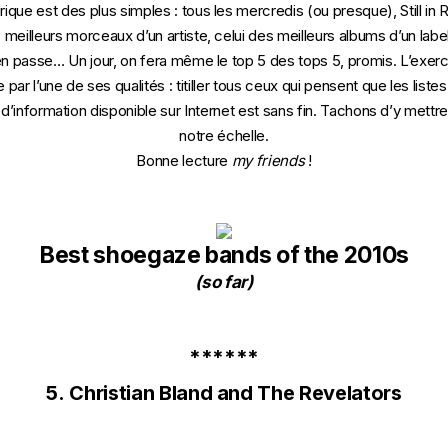
ique est des plus simples : tous les mercredis (ou presque), Still in 
 meilleurs morceaux d’un artiste, celui des meilleurs albums d’un labe
’en passe… Un jour, on fera même le top 5 des tops 5, promis. L’exe
par l’une de ses qualités : titiller tous ceux qui pensent que les listes
é d’information disponible sur Internet est sans fin. Tachons d’y mett
notre échelle.
Bonne lecture
my friends
!
Best shoegaze bands of the 2010s
(so far)
******
5.
Christian Bland and The Revelators