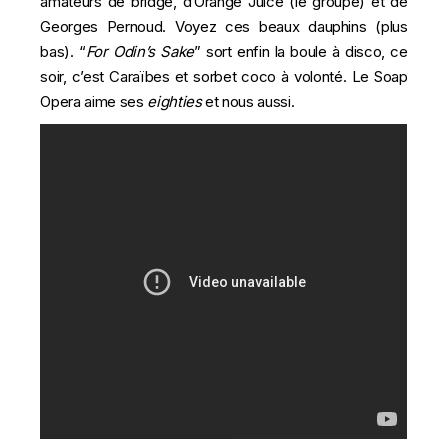
amateurs de bridge, d’Orange Juice (
le groupe
) et de
Georges Pernoud. Voyez ces beaux dauphins (plus
bas). “
For Odin’s Sake
” sort enfin la boule à disco, ce
soir, c’est Caraïbes et sorbet coco à volonté. Le Soap
Opera aime ses
eighties
et nous aussi.