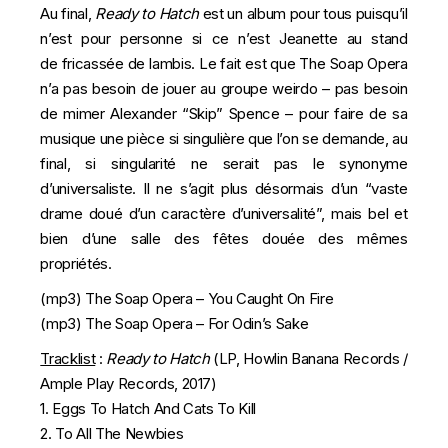
Au final,
Ready to Hatch
est un album pour tous puisqu’il
n’est pour personne si ce n’est Jeanette au stand
de fricassée de lambis. Le fait est que The Soap Opera
n’a pas besoin de jouer au groupe weirdo – pas besoin
de mimer Alexander “Skip” Spence – pour faire de sa
musique une pièce si singulière que l’on se demande, au
final, si singularité ne serait pas le synonyme
d’universaliste. Il ne s’agit plus désormais d’un “vaste
drame doué d’un caractère d’universalité”, mais bel et
bien d’une salle des fêtes douée des mêmes
propriétés.
(mp3)
The Soap Opera – You Caught On Fire
(mp3)
The Soap Opera – For Odin’s Sake
Tracklist
:
Ready to Hatch
(LP, Howlin Banana Records /
Ample Play Records, 2017)
1. Eggs To Hatch And Cats To Kill
2. To All The Newbies