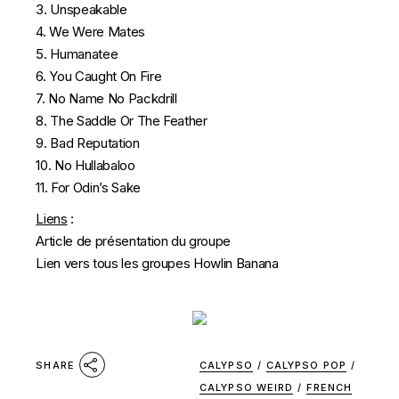
3. Unspeakable
4. We Were Mates
5. Humanatee
6. You Caught On Fire
7. No Name No Packdrill
8. The Saddle Or The Feather
9. Bad Reputation
10. No Hullabaloo
11. For Odin’s Sake
Liens
:
Article de présentation du groupe
Lien vers tous les groupes Howlin Banana
CALYPSO
/
CALYPSO POP
/
SHARE
CALYPSO WEIRD
/
FRENCH