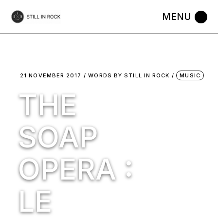
Skip
to
the
content
21 NOVEMBER 2017
WORDS BY
STILL IN ROCK
MUSIC
THE
SOAP
OPERA :
LE