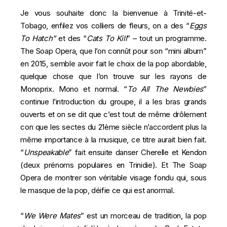
Je vous souhaite donc la bienvenue à Trinité-et-
Tobago, enfilez vos colliers de fleurs, on a des “
Eggs
To Hatch”
et des “
Cats To Kill
” – tout un programme.
The Soap Opera, que l’on connût pour son “mini album”
en 2015, semble avoir fait le choix de la pop abordable,
quelque chose que l’on trouve sur les rayons de
Monoprix. Mono et normal. “
To All The Newbies
”
continue l’introduction du groupe, il a les bras grands
ouverts et on se dit que c’est tout de même drôlement
con que les sectes du 21ème siècle n’accordent plus la
même importance à la musique, ce titre aurait bien fait.
“
Unspeakable
” fait ensuite danser Cherelle et Kendon
(deux
prénoms populaires
en Trinidie). Et The Soap
Opera de montrer son véritable visage fondu qui, sous
le masque de la pop, déifie ce qui est anormal.
“
We Were Mates
” est un morceau de tradition, la pop