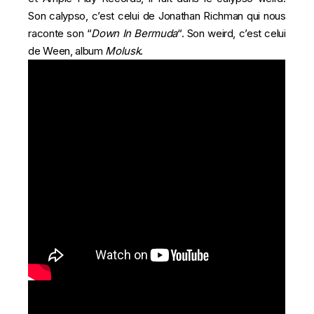
Son calypso, c’est celui de Jonathan Richman qui nous
raconte son “
Down In Bermuda
“. Son weird, c’est celui
de Ween, album
Molusk
.