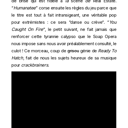
de brise qui est fidèle à
la
scène
de
Real Estate.
“
Humanatee
” corse ensuite les règles du jeu parce que
le titre est tout à fait intransigeant, une véritable pop
pour extrémistes : ce sera “
danse ou crève
“. “
You
Caught On Fire
“, le petit suivant, ne fait jamais que
renforcer cette tyrannie calypso que le Soap Opera
nous impose sans nous avoir préalablement consulté, le
culot ! Ce morceau, coup de
grisou
génie de
Ready To
Hatch
, fait de nous les sujets heureux de sa musique
pour
crackbrainers
.