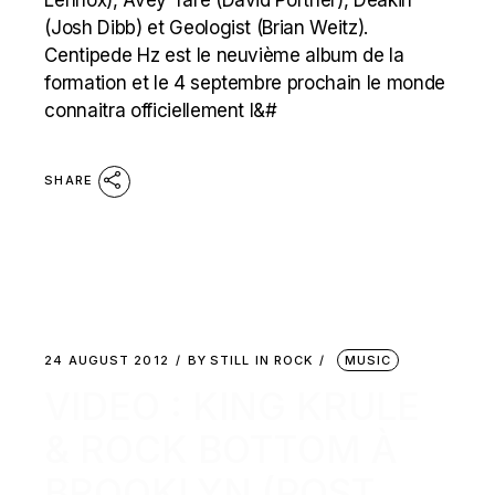
Lennox), Avey Tare (David Portner), Deakin
(Josh Dibb) et Geologist (Brian Weitz).
Centipede Hz est le neuvième album de la
formation et le 4 septembre prochain le monde
connaitra officiellement l&#
SHARE
24 AUGUST 2012
BY
STILL IN ROCK
MUSIC
VIDEO : KING KRULE
& ROCK BOTTOM À
BROOKLYN (POST