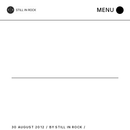
Skip
to
the
content
MUSIC
30 AUGUST 2012
BY
STILL IN ROCK