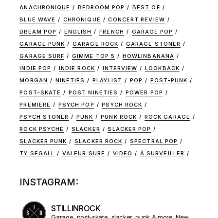
ANACHRONIQUE
BEDROOM POP
BEST OF
BLUE WAVE
CHRONIQUE
CONCERT REVIEW
DREAM POP
ENGLISH
FRENCH
GARAGE POP
GARAGE PUNK
GARAGE ROCK
GARAGE STONER
GARAGE SURF
GIMME TOP 5
HOWLINBANANA
INDIE POP
INDIE ROCK
INTERVIEW
LOOKBACK
MORGAN
NINETIES
PLAYLIST
POP
POST-PUNK
POST-SKATE
POST NINETIES
POWER POP
PREMIERE
PSYCH POP
PSYCH ROCK
PSYCH STONER
PUNK
PUNK ROCK
ROCK GARAGE
ROCK PSYCHE
SLACKER
SLACKER POP
SLACKER PUNK
SLACKER ROCK
SPECTRAL POP
TY SEGALL
VALEUR SURE
VIDEO
À SURVEILLER
INSTAGRAM:
STILLINROCK
Garage, post-skate, slacker, punk & more. New