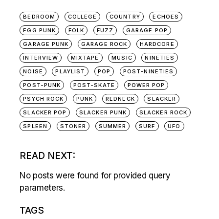
BEDROOM
COLLEGE
COUNTRY
ECHOES
EGG PUNK
FOLK
FUZZ
GARAGE POP
GARAGE PUNK
GARAGE ROCK
HARDCORE
INTERVIEW
MIXTAPE
MUSIC
NINETIES
NOISE
PLAYLIST
POP
POST-NINETIES
POST-PUNK
POST-SKATE
POWER POP
PSYCH ROCK
PUNK
REDNECK
SLACKER
SLACKER POP
SLACKER PUNK
SLACKER ROCK
SPLEEN
STONER
SUMMER
SURF
UFO
READ NEXT:
No posts were found for provided query
parameters.
TAGS