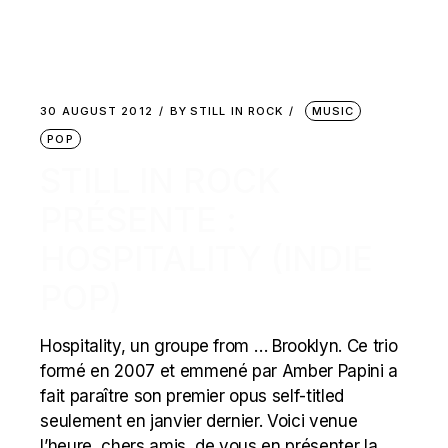
30 AUGUST 2012
BY
STILL IN ROCK
MUSIC
POP
STILL IN ROCK
PRÉSENTE :
HOSPITALITY (INDIE
POP)
Hospitality, un groupe from … Brooklyn. Ce trio
formé en 2007 et emmené par Amber Papini a
fait paraître son premier opus self-titled
seulement en janvier dernier. Voici venue
l’heure, chers amis, de vous en présenter la