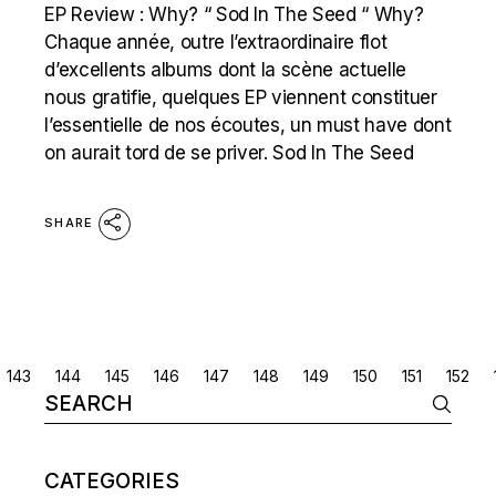
EP Review : Why? “ Sod In The Seed “ Why?
Chaque année, outre l’extraordinaire flot
d’excellents albums dont la scène actuelle
nous gratifie, quelques EP viennent constituer
l’essentielle de nos écoutes, un must have dont
on aurait tord de se priver. Sod In The Seed
SHARE
POSTS
143
144
145
146
147
148
149
150
151
152
Search
NAVIGATION
for:
CATEGORIES