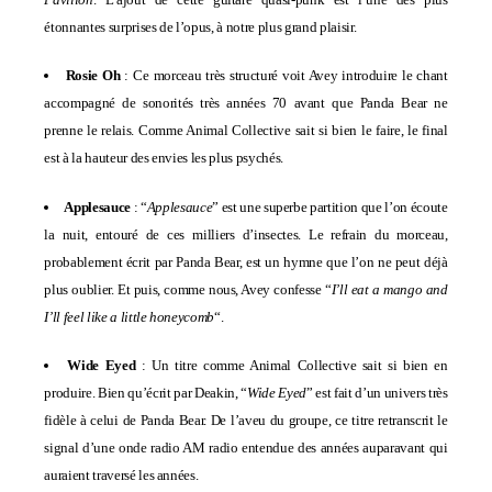
étonnantes surprises de l’opus, à notre plus grand plaisir.
Rosie Oh
: Ce morceau très structuré voit Avey introduire le chant
accompagné de sonorités très années 70 avant que Panda Bear ne
prenne le relais. Comme Animal Collective sait si bien le faire, le final
est à la hauteur des envies les plus psychés.
Applesauce
: “
Applesauce
” est une superbe partition que l’on écoute
la nuit, entouré de ces milliers d’insectes. Le refrain du morceau,
probablement écrit par Panda Bear, est un hymne que l’on ne peut déjà
plus oublier. Et puis, comme nous, Avey confesse “
I’ll eat a mango and
I’ll feel like a little honeycomb
“.
Wide Eyed
: Un titre comme Animal Collective sait si bien en
produire. Bien qu’écrit par Deakin, “
Wide Eyed
” est fait d’un univers très
fidèle à celui de Panda Bear. De l’aveu du groupe, ce titre retranscrit le
signal d’une onde radio AM radio entendue des années auparavant qui
auraient traversé les années.