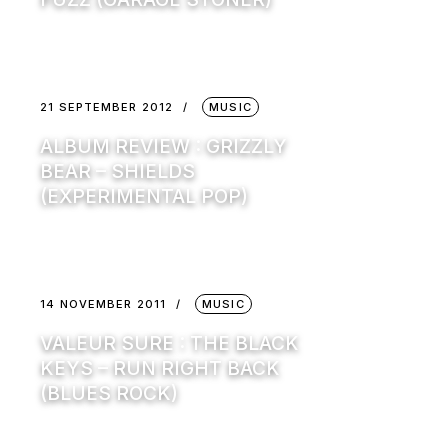
21 SEPTEMBER 2012
MUSIC
ALBUM REVIEW : GRIZZLY
BEAR – SHIELDS
(EXPERIMENTAL POP)
14 NOVEMBER 2011
MUSIC
VALEUR SURE : THE BLACK
KEYS – RUN RIGHT BACK
(BLUES ROCK)