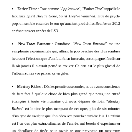
Father Time
: Tout comme “
Applesauce
“, “
Father Time
” rappelle le
fabuleux
Spirit They’re Gone, Spirit They’ve Vanished
. Titre de psych-
pop, on semble entendre le son qu’auraient produit les
Beatles
en 2012
après toutes ces années de LSD.
New Town Burnout
: Grandiose. “
New Town Burnout
” est une
symphonie expérimentale qui, alliant la pop psychée des plus sombres
heures et l’électronique d’un futur bien incertain, accompagne l’auditeur
là où jamais il n’aurait pensé se trouver. Ce titre est le plus glacial de
l’album, sortez vos parkas, ça va geler.
Monkey Riches
: Dès les premières secondes, nous avons conscience
de faire face à quelque chose de bien plus grand que nous, une entité
étrangère à toute vie humaine qui nous dépasse de loin. “
Monkey
Riches
” est le titre le plus marquant de cet opus, plus de six minutes
d’un type de
musique
que l’on découvre pour la première fois. Le refrain
est l’un des plus extraordinaires de l’année, nul besoin d’expérimenter
un décollage de fusée pour savoir ce que provoque un maximum