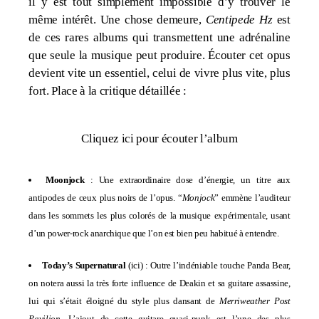
il y est tout simplement impossible d’y trouver le
même intérêt. Une chose demeure,
Centipede Hz
est
de ces rares albums qui transmettent une adrénaline
que seule la musique peut produire. Écouter cet opus
devient vite un essentiel, celui de vivre plus vite, plus
fort. Place à la critique détaillée :
Cliquez ici pour écouter l’album
Moonjock
: Une extraordinaire dose d’énergie, un titre aux
antipodes de ceux plus noirs de l’opus. “
Monjock
” emmène l’auditeur
dans les sommets les plus colorés de la musique expérimentale, usant
d’un power-rock anarchique que l’on est bien peu habitué à entendre.
Today’s Supernatural
(
ici
) : Outre l’indéniable touche Panda Bear,
on notera aussi la très forte influence de Deakin et sa guitare assassine,
lui qui s’était éloigné du style plus dansant de
Merriweather Post
Pavilion
. L’ajout de cette guitare quasi-punk est l’une des plus