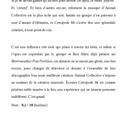
Si je ne devais garder qu’un mot pour décrire cet opus, ce serait ‘
psyché
‘.
Et ‘
créatif
‘. Et bien d’autres encore, tellement la musique d’Animal
Collective est la plus riche qui soit. Jamais un groupe n’est parvenu à
user d’autant d’éléments, et
Centipede Hz
s’avère être une splendide
création, à tout point de vue.
C’est une influence très rock qui plane à travers les titres, et même si
l’opus est coproduit par le groupe et Ben Allen déjà présent sur
Merriweather Post Pavilion
, ces derniers ne se seront pas gênés, une fois
encore, pour changer de direction et donner à l’ensemble de leur
discographie leur toute meilleure création. Animal Collective s’impose
au sommet de la création musicale. Écouter
Centipede Hz
est comme
pénétrer mille musées à la fois, une expérience qui ne laissera personne
indifférent. C’est grand.
Note :
9,1 / 10
(
barème
)