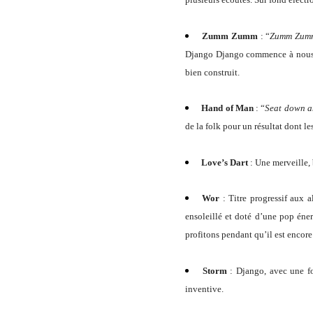
Zumm Zumm
:
“
Zumm Zum
Django Django commence à nous fai
bien construit.
Hand of Man
:
“
Seat down a
de la folk pour un résultat dont le
Love’s Dart
: U
ne merveille, 
Wor
:
Titre progressif aux 
ensoleillé et doté d’une pop éner
profitons pendant qu’il est encore
Storm
:
Django, avec une fo
inventive.