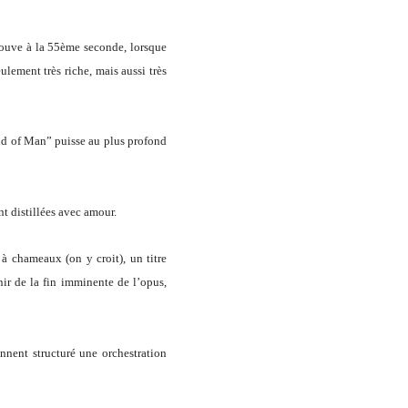
trouve à la 55ème seconde, lorsque
lement très riche, mais aussi très
nd of Man” puisse au plus profond
ont distillées avec amour.
 à chameaux (on y croit), un titre
nir de la fin imminente de l’opus,
nnent structuré une orchestration