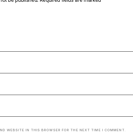
not be published.
Required fields are marked
*
AND WEBSITE IN THIS BROWSER FOR THE NEXT TIME I COMMENT.