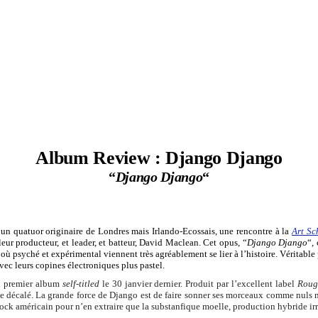
Album Review : Django Django
“
Django Django
“
t un quatuor
originaire de Londres mais Irlando-Ecossais
, une rencontre à la
Art Sc
eur producteur, et leader, et batteur, David Maclean. Cet opus, “
Django Django
“,
 où psyché et expérimental viennent très agréablement se lier à l’histoire. Véritable 
vec leurs copines électroniques plus pastel.
n premier album
self-titled
le 30 janvier dernier. Produit par l’excellent label
Roug
e décalé. La grande force de Django est de faire sonner ses morceaux comme nuls ne
rock américain pour n’en extraire que la substanfique moelle, production hybride ir