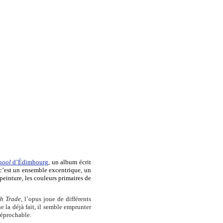
hool
d’Édimbourg
, un album écrit
 c’est un ensemble excentrique, un
peinture, les couleurs primaires de
h Trade
, l’opus joue de différents
 la déjà fait, il semble emprunter
réprochable.