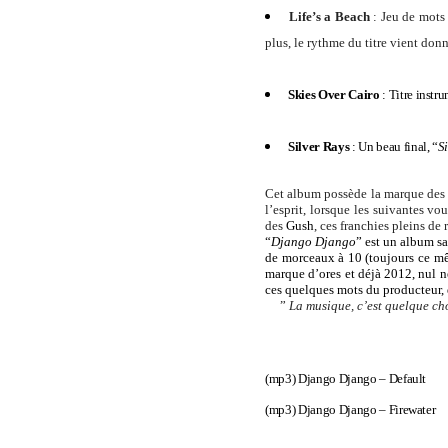
Life’s a Beach
:
Jeu de mots 
plus, le rythme du titre vient donn
Skies Over Cairo
:
Titre instr
Silver Rays
:
Un beau final, “
S
Cet album possède la marque des g
l’esprit, lorsque les suivantes vo
des
Gush
, ces franchies pleins de
“
Django Django
” est un album sa
de morceaux à 10 (toujours ce mêm
marque d’ores et déjà 2012, nul n
ces quelques mots du producteur, 
”
La musique, c’est quelque cho
(mp3)
Django Django – Default
(mp3)
Django Django – Firewater