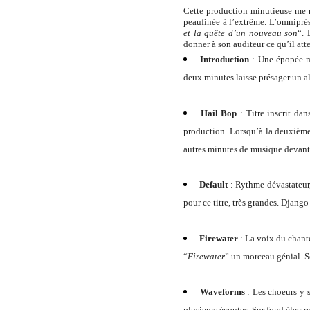
Cette production minutieuse me r
peaufinée à l’extrême. L’omniprése
et la quête d’un nouveau son
“. 
donner à son auditeur ce qu’il att
Introduction
:
Une épopée m
deux minutes laisse présager un a
Hail Bop
:
Titre inscrit dan
production. Lorsqu’à la deuxième
autres minutes de musique devant n
Default
:
Rythme dévastateur,
pour ce titre, très grandes. Djang
Firewater
:
La voix du chante
“
Firewater
” un morceau génial. S
Waveforms
:
Les choeurs y s
plusieurs écoutes. Sur fond électr