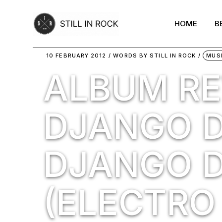
Skip
to
the
HOME
B
content
10 FEBRUARY 2012
WORDS BY
STILL IN ROCK
MUS
ALBUM RE
DJANGO D
DJANGO 
(ELECTRO