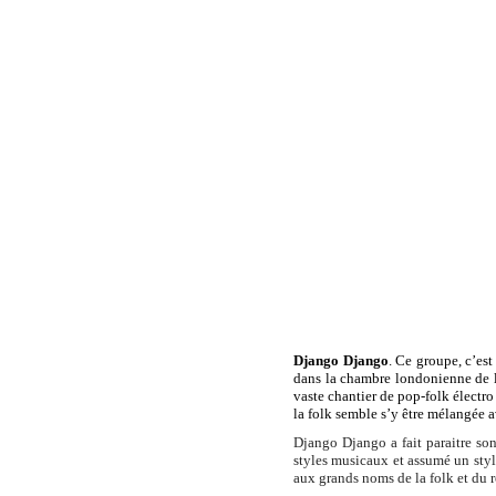
Django Django
. Ce groupe, c’es
dans la chambre londonienne
de l
vaste chantier de pop-folk électro
la folk semble s’y être mélangée a
Django Django a fait paraitre so
styles musicaux et assumé un styl
aux grands noms de la folk et du 