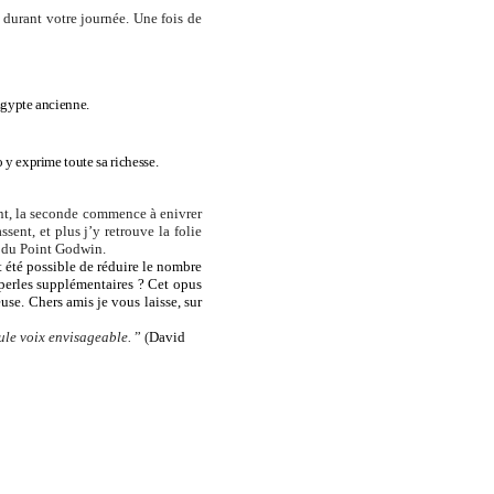
s durant votre journée. Une fois de
Égypte ancienne.
 y exprime toute sa richesse.
ent, la seconde commence à enivrer
sent, et plus j’y retrouve la folie
te du Point Godwin.
ut été possible de réduire le nombre
 perles supplémentaires ? Cet opus
se. Chers amis je vous laisse, sur
eule voix envisageable.
” (
David