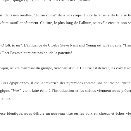
m
” dans nos oreilles, “
Zumm Zumm
” dans nos corps. Toute la réussite du titre se 
re sautiller bêtement. Ce titre, le plus long de l’album, se révèle ensuite non seu
nd talk to me
“. L’influence de Crosby Steve Nash and Young est ici évidente, “Ha
s Fleet Foxes n’auraient pas boudé la paternité.
bijou, œuvre maîtresse du groupe, trésor artistique. Ce titre est délicat, les voix y s
allures égyptiennes, il est la traversée des pyramides comme une course poursuite
gique. “
Wor
” vient faire écho à l’introduction et les sirènes viennent nous préve
 temps.
rce identique, nous délivre un nouveau titre où les voix en choeur et échos vie