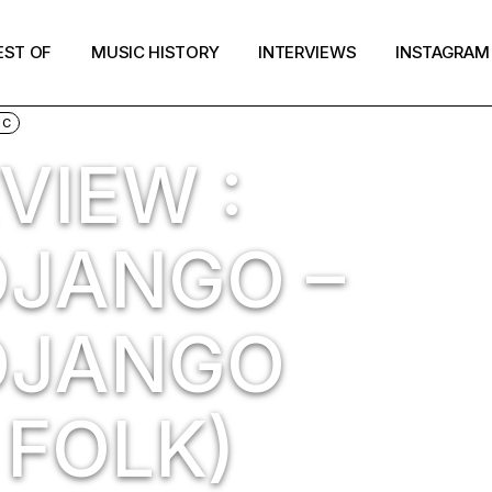
EST OF
MUSIC HISTORY
INTERVIEWS
INSTAGRAM
IC
VIEW :
JANGO –
DJANGO
 FOLK)