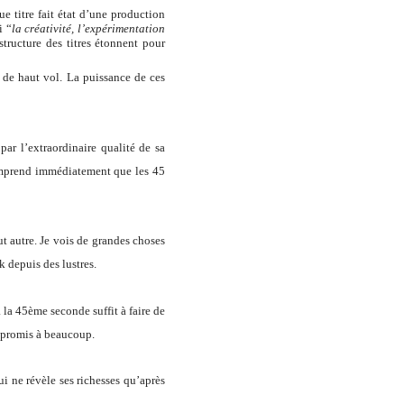
e titre fait état d’une production
i “
la créativité, l’expérimentation
structure des titres étonnent pour
 de haut vol. La puissance de ces
par l’extraordinaire qualité de sa
comprend immédiatement que les 45
ut autre. Je vois de grandes choses
k depuis des lustres.
la 45ème seconde suffit à faire de
t promis à beaucoup.
ui ne révèle ses richesses qu’après