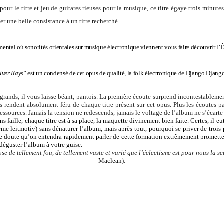
pour le titre et jeu de guitares rieuses pour la musique, ce titre égaye trois minute
er une belle consistance à un titre recherché.
umental où sonorités orientales sur musique électronique viennent vous faire découvrir l’
ilver Rays
” est un condensé de cet opus de qualité, la folk électronique de Django Django
rands, il vous laisse béant, pantois. La première écoute surprend incontestablem
us rendent absolument féru de chaque titre présent sur cet opus. Plus les écoutes pas
 ressources. Jamais la tension ne redescends, jamais le voltage de l’album ne s’écar
ns faille, chaque titre est à sa place, la maquette divinement bien faite. Certes, il e
e leitmotiv) sans dénaturer l’album, mais après tout, pourquoi se priver de trois
e doute qu’on entendra rapidement parler de cette formation extrêmement prometteu
déguster l’album à votre guise.
se de tellement fou, de tellement vaste et varié que l’éclectisme est pour nous la s
Maclean
).