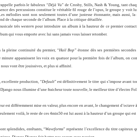
appelle parfois le fabuleux “
Déjà Vu
” de Crosby, Stills, Nash & Young, tant chaqu
nce des percussions constitue le véritable fil rouge de l’opus, le groupe y voit lu
Les mélodies sont non seulement toutes d’une justesse étonnante, mais aussi, la 
end de chaque seconde de l’album. Place à la critique détaillée.
usicale très
western
pour introduire un album à la hauteur de ce premier contact
lbum qui vous emporte avec lui sans jamais vous laisser retomber.
s la pleine continuité du premier, “
Hail Bop
” étonne dès ses premières secondes 
 minute apparaissent les voix en quatuor pour la première fois de l’album, on 
ous vont être jouissives, et plus si affinité.
 excellente production, “
Default
” est définitivement le titre qui s’impose avant to
o Django nous illumine d’une fraicheur toute nouvelle, le meilleur titre d’électro Fol
ur est différemment mise en valeur, plus encore en avant, le changement d’octave à 
eulement voilà, le reste de ces 4min50 est lui aussi à la hauteur d’un groupe qui es
ont splendides, entêtants, “
Waveforms
” représente l’excellence du titre capiteux q
onique, Django Django fait battre nos coeurs avec passion.