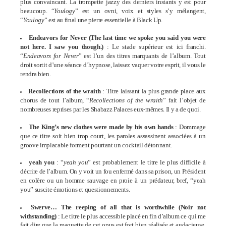
plus convaincant. La trompette jazzy des derniers instants y est pour
beaucoup. “
Youlogy
” est un ovni, voix et styles s’y mélangent,
“
Youlogy
” est au final une pierre essentielle à Black Up.
Endeavors for Never (The last time we spoke you said you were
not here. I saw you though.)
: Le stade supérieur est ici franchi.
“
Endeavors for Never
” est l’un des titres marquants de l’album. Tout
droit sortit d’une séance d’hypnose, laissez vaquer votre esprit, il vous le
rendra bien.
Recollections of the wraith
: Titre laissant la plus grande place aux
chorus de tout l’album, “
Recollections of the wraith
” fait l’objet de
nombreuses reprises par les Shabazz Palaces eux-mêmes. Il y a de quoi.
The King’s new clothes were made by his own hands
: Dommage
que ce titre soit bien trop court, les paroles assassinent associées à un
groove implacable forment pourtant un cocktail détonnant.
yeah you
: “
yeah you
” est probablement le titre le plus difficile à
décrire de l’album. On y voit un fou enfermé dans sa prison, un Président
en colère ou un homme sauvage en proie à un prédateur, bref, “yeah
you” suscite émotions et questionnements.
Swerve… The reeping of all that is worthwhile (Noir not
withstanding)
:
Le titre le plus accessible placé en fin d’album ce qui me
fait dire que la maquette de cet opus est fort bien réalisée et audacieuse.