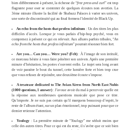
bien différemment à présent, la richesse de “
free press and curl
” est trop
flagrante pour oser se contenter de quelques écoutes non averties. La
3ème minute illustre la facilité de Shabazz Palaces à varier ses univers,
une sorte de discontinuité qui au final formera l’identité de Black Up.
An echo from the hosts that profess infinitum
: Un des titres les plus
difficiles d’accès. Lorsque je vous parlais d’hip-hop psyché, vous en
comprenez à présent ce qui en relevait. Aux allures parfois tribales, “
An
echo from the hosts that profess infinitum
” pourrait résonner bien fort.
Are you… Can you… Were you? (Felt)
: À l’image de son intitulé,
ce morceau hésite à vous faire pénétrer son univers. Après une première
minute d’hésitation, les portes s’ouvrent enfin. Le trajet sera long avant
de voir paraitre le bout du tunnel, cette lumière forte et bien trop crue
que vous refusez de rejoindre, une deuxième écoute s’impose.
A treatease dedicated to The Avian Airess from North East Nubis
(1000 questions, 1 answer)
: J’avoue avoir du mal à percevoir quelle est
la réponse aux nombreuses questions musicale que pose ce titre.
Qu’importe. Je ne suis pas certain qu’il marquera beaucoup d’esprit, le
reste de l’album étant, sur un plan émotionnel, trop puissant pour que ce
dernier retienne l’attention.
Youlogy
: La première minute de “
Youlogy
” me séduit moins que
celle des autres titres. Pour ce qui est du reste, il s’avère que ce soit bien