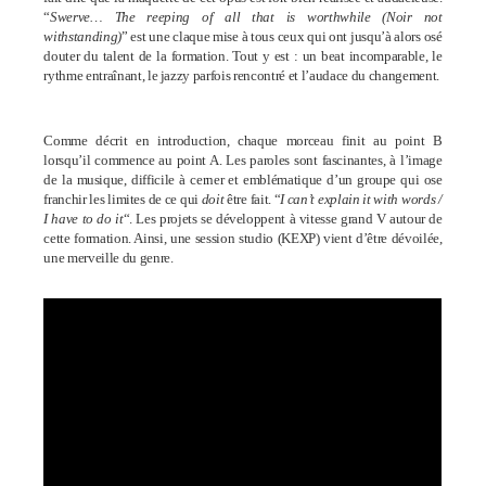
“
Swerve… The reeping of all that is worthwhile (Noir not
withstanding)
” est une claque mise à tous ceux qui ont jusqu’à alors osé
douter du talent de la formation. Tout y est : un beat incomparable, le
rythme entraînant, le jazzy parfois rencontré et l’audace du changement.
Comme décrit en introduction, chaque morceau finit au point B
lorsqu’il commence au point A. Les paroles sont fascinantes, à l’image
de la musique, difficile à cerner et emblématique d’un groupe qui ose
franchir les limites de ce qui
doit
être fait. “
I can’t explain it w
ith words /
I have to do it
“.
Les projets se développent à vitesse grand V autour de
cette formation. Ainsi, une session studio (KEXP) vient d’être dévoilée,
une merveille du genre.