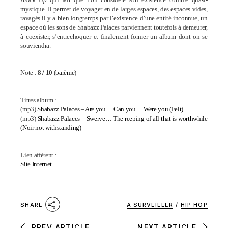
mystique. Il permet de voyager en de larges espaces, des espaces vides,
ravagés il y a bien longtemps par l’existence d’une entité inconnue, un
espace où les sons de Shabazz Palaces parviennent toutefois à demeurer,
à coexister, s’entrechoquer et finalement former un album dont on se
souviendra.
Note :
8 / 10
(
barème
)
Titres album :
(mp3)
Shabazz Palaces – Are you… Can you… Were you (Felt)
(mp3)
Shabazz Palaces – Swerve… The reeping of all that is worthwhile
(Noir not withstanding)
Lien afférent :
Site Internet
À SURVEILLER
/
HIP HOP
SHARE
PREV ARTICLE
NEXT ARTICLE