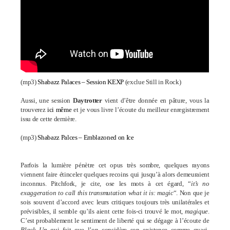
(mp3)
Shabazz Palaces – Session KEXP
(exclue Still in Rock)
Aussi, une session
Daytrotter
vient d’être donnée en pâture, vous la
trouverez
ici même
et je vous livre l’écoute du meilleur enregistrement
issu de cette dernière.
(mp3)
Shabazz Palces – Emblazoned on Ice
Parfois la lumière pénètre cet opus très sombre, quelques rayons
viennent faire étinceler quelques recoins qui jusqu’à alors demeuraient
inconnus. Pitchfork, je cite, ose les mots à cet égard, “
it’s no
exaggeration to call this transmutation what it is: magic
“. Non que je
sois souvent d’accord avec leurs critiques toujours très unilatérales et
prévisibles, il semble qu’ils aient cette fois-ci trouvé le mot,
magique
.
C’est probablement le sentiment de liberté qui se dégage à l’écoute de
Black Up
qui fait que l’on considère son existence comme quasi-