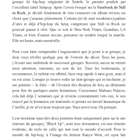
groupe de hip-hop originaire de Seattle, le premier produit par
l’excellent label Subpop. Après l’avoir évoqué sur le
Facebook de Still
in Rock
, je décide finalement de leur consacrer cet album review, un
choix que j’assume pleinement. Certains (et ils sont nombreux) parlent
d’ores et déjà d’hip-hop du futur, comprenez que Still in Rock ne
pouvait passer à côté. Que ce soit le New-York Times, Guardian, LA
Times, et bien d’autres encore, personne ne semble louper la marche.
Elle est haute, mais essentielle.
Pour vous faire comprendre l’engouement que je porte à se groupe, je
dois vous révéler quelque peu de l’envers du décor. Tous les jours,
j’écoute une multitude de nouveaux groupes. Souvent, aucun ne retient
mon attention, rarement, un sort du lot. Tous les lendemains, je
recommence, le rythme est effréné, bien trop rapide à mon gout, mais il
en est ainsi. Lorsque je trouve enfin un titre/groupe qui m’enchante, je
me permets – la folie – de l’écouter des dizaines de fois, au détriment
peut être de quelques autres formations. Concernant Shabazz Palaces,
cela fait déjà 2 semaines que je reviens constamment vers eux, le son
trouvé par la formation est inattendu et permet un travail fantastique de
l’oreille, je ne m’en lasse toujours pas. Vous savez tous. Ou presque.
Leur troisième opus (les deux premiers étant uniquement paru sur le site
internet du groupe), “
Black Up
“, sorti tout récemment, est une réussite
évidente, du style de celle qui met tout le monde d’accord. Pour le
monde du hip-hop, à l’image du dernier Kanye West, cet opus fait