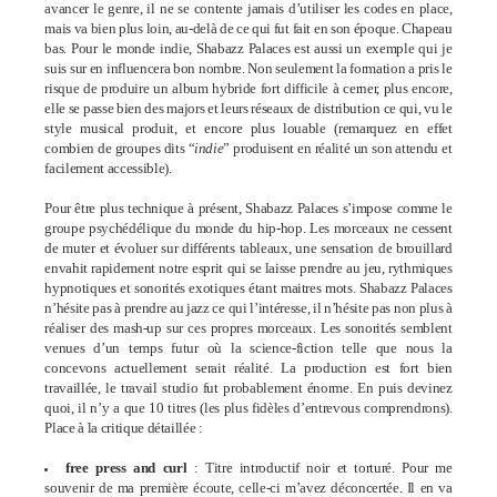
avancer le genre, il ne se contente jamais d’utiliser les codes en place,
mais va bien plus loin, au-delà de ce qui fut fait en son époque. Chapeau
bas. Pour le monde indie, Shabazz Palaces est aussi un exemple qui je
suis sur en influencera bon nombre. Non seulement la formation a pris le
risque de produire un album hybride fort difficile à cerner, plus encore,
elle se passe bien des majors et leurs réseaux de distribution ce qui, vu le
style musical produit, et encore plus louable (remarquez en effet
combien de groupes dits “
indie
” produisent en réalité un son attendu et
facilement accessible).
Pour être plus technique à présent, Shabazz Palaces s’impose comme le
groupe psychédélique du monde du hip-hop. Les morceaux ne cessent
de muter et évoluer sur différents tableaux, une sensation de brouillard
envahit rapidement notre esprit qui se laisse prendre au jeu, rythmiques
hypnotiques et sonorités exotiques étant maitres mots. Shabazz Palaces
n’hésite pas à prendre au jazz ce qui l’intéresse, il n’hésite pas non plus à
réaliser des mash-up sur ces propres morceaux. Les sonorités semblent
venues d’un temps futur où la science-fiction telle que nous la
concevons actuellement serait réalité. La production est fort bien
travaillée, le travail studio fut probablement énorme. En puis devinez
quoi, il n’y a que 10 titres (les plus fidèles d’entrevous comprendrons).
Place à la critique détaillée :
free press and curl
: Titre introductif noir et torturé. Pour me
souvenir de ma première écoute, celle-ci m’avez déconcertée. Il en va