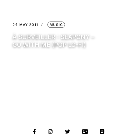
24 MAY 2011
MUSIC
À SURVEILLER : SEAPONY –
GO WITH ME (POP LO-FI)