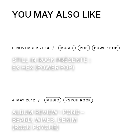
YOU MAY ALSO LIKE
6 NOVEMBER 2014
MUSIC
POP
POWER POP
STILL IN ROCK PRÉSENTE :
EX HEX (POWER POP)
4 MAY 2012
MUSIC
PSYCH ROCK
ALBUM REVIEW : POND –
BEARD, WIVES, DENIM
(ROCK PSYCHE)