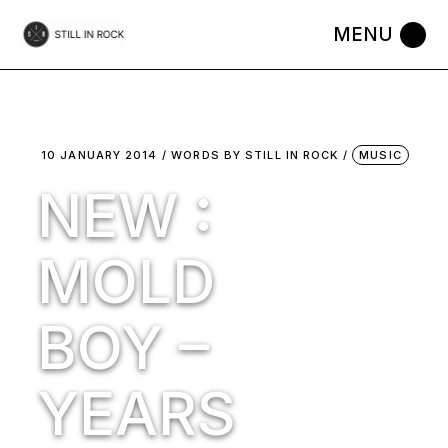
Skip
to
the
content
10 JANUARY 2014
WORDS BY
STILL IN ROCK
MUSIC
NEW :
MOLD
BOY –
YEARS