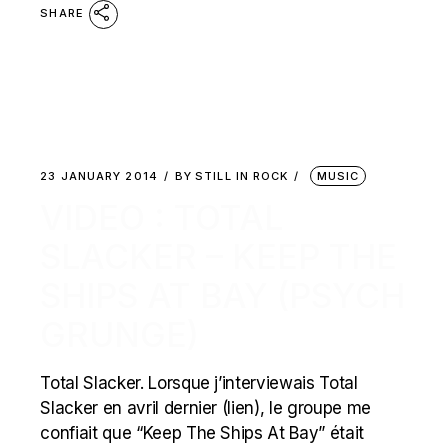
SHARE
23 JANUARY 2014
BY
STILL IN ROCK
MUSIC
VIDEO : TOTAL
SLACKER – KEEP THE
SHIPS AT BAY (PSYCH
GRUNGE)
Total Slacker. Lorsque j’interviewais Total
Slacker en avril dernier (lien), le groupe me
confiait que “Keep The Ships At Bay” était