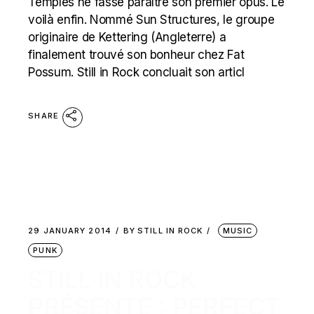
Temples ne fasse paraître son premier opus. Le
voilà enfin. Nommé Sun Structures, le groupe
originaire de Kettering (Angleterre) a
finalement trouvé son bonheur chez Fat
Possum. Still in Rock concluait son articl
SHARE
29 JANUARY 2014
BY
STILL IN ROCK
MUSIC
PUNK
STILL IN ROCK
PRÉSENTE : PERFECT