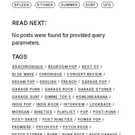
SPLEEN
STONER
SUMMER
SURF
UFO
READ NEXT:
No posts were found for provided query
parameters.
TAGS
ANACHRONIQUE
BEDROOM POP
BEST OF
BLUE WAVE
CHRONIQUE
CONCERT REVIEW
DREAM POP
ENGLISH
FRENCH
GARAGE POP
GARAGE PUNK
GARAGE ROCK
GARAGE STONER
GARAGE SURF
GIMME TOP 5
HOWLINBANANA
INDIE POP
INDIE ROCK
INTERVIEW
LOOKBACK
MORGAN
NINETIES
PLAYLIST
POP
POST-PUNK
POST-SKATE
POST NINETIES
POWER POP
PREMIERE
PSYCH POP
PSYCH ROCK
PSYCH STONER
PUNK
PUNK ROCK
ROCK GARAGE