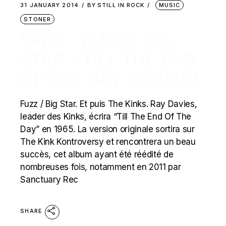
31 JANUARY 2014
BY
STILL IN ROCK
MUSIC
STONER
SPLIT : FUZZ / BIG
STAR – TILL THE END
OF THE DAY (COVER)
Fuzz / Big Star. Et puis The Kinks. Ray Davies,
leader des Kinks, écrira “Till The End Of The
Day” en 1965. La version originale sortira sur
The Kink Kontroversy et rencontrera un beau
succès, cet album ayant été réédité de
nombreuses fois, notamment en 2011 par
Sanctuary Rec
SHARE