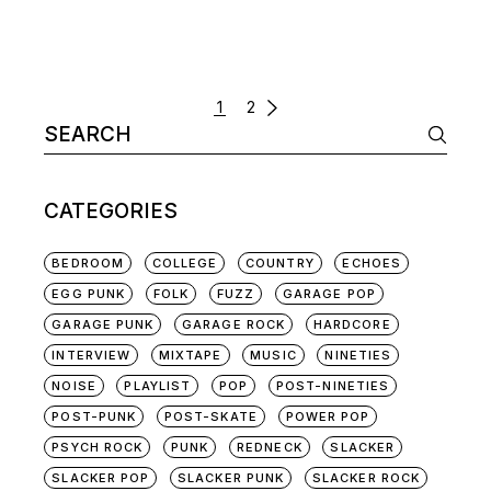
POSTS
1
2
Search
NAVIGATION
for:
CATEGORIES
BEDROOM
COLLEGE
COUNTRY
ECHOES
EGG PUNK
FOLK
FUZZ
GARAGE POP
GARAGE PUNK
GARAGE ROCK
HARDCORE
INTERVIEW
MIXTAPE
MUSIC
NINETIES
NOISE
PLAYLIST
POP
POST-NINETIES
POST-PUNK
POST-SKATE
POWER POP
PSYCH ROCK
PUNK
REDNECK
SLACKER
SLACKER POP
SLACKER PUNK
SLACKER ROCK