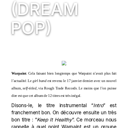
(DREAM
POP)
Warpaint
. Cela faisant bien longtemps que Warpaint n’avait plus fait
l’actualité. Le
girl band
est revenu le 17 janvier dernier avec un nouvel
album,
self-titled
, via Rough Trade Records. Le moins que l’on puisse
dire est que cet album de 12 titres est très inégal.
Disons-le, le titre instrumental “
Intro
” est
franchement bon. On découvre ensuite un très
bon titre : “
Keep It Healthy
“. Ce morceau nous
rappelle à quel point Warpaint est un groupe