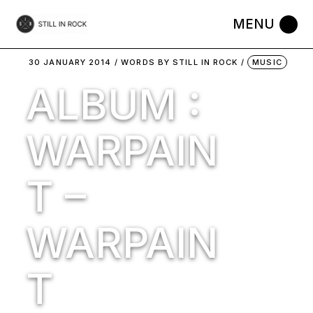
Skip
to
the
content
30 JANUARY 2014
WORDS BY
STILL IN ROCK
MUSIC
ALBUM :
WARPAIN
T –
WARPAIN
T