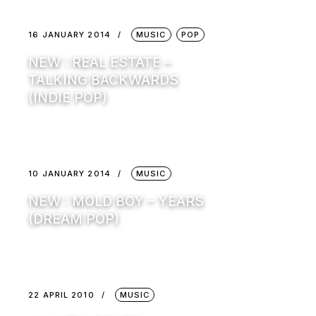
16 JANUARY 2014
MUSIC
POP
NEW : REAL ESTATE –
TALKING BACKWARDS
(INDIE POP)
10 JANUARY 2014
MUSIC
NEW : MOLD BOY – YEARS
(DREAM POP)
22 APRIL 2010
MUSIC