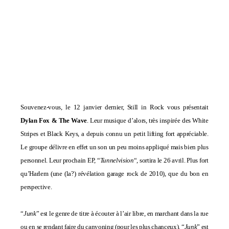
Souvenez-vous, le 12 janvier dernier, Still in Rock vous présentait
Dylan Fox & The Wave
. Leur musique d’alors, très inspirée des White
Stripes et Black Keys, a depuis connu un petit lifting fort appréciable.
Le groupe délivre en effet un son un peu moins appliqué mais bien plus
personnel. Leur prochain EP, “
Tunnelvision
“, sortira le 26 avril.
Plus fort
qu’
Harlem
(une (la?) révélation garage rock de 2010), que du bon en
perspective.
“
Junk
” est le genre de titre à écouter à l’air libre, en marchant dans la rue
ou en se rendant faire du canyoning (pour les plus chanceux). “
Junk
” est