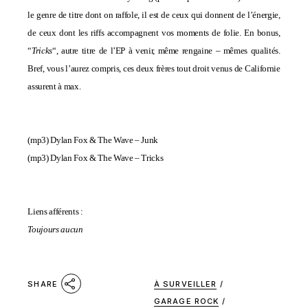
le genre de titre dont on raffole, il est de ceux qui donnent de l’énergie,
de ceux dont les riffs accompagnent vos moments de folie. En bonus,
“
Tricks
“, autre titre de l’EP à venir, même rengaine – mêmes qualités.
Bref, vous l’aurez compris, ces deux frères tout droit venus de Californie
assurent à max.
(mp3)
Dylan Fox & The Wave – Junk
(mp3)
Dylan Fox & The Wave – Tricks
Liens afférents :
Toujours aucun
À SURVEILLER
/
SHARE
GARAGE ROCK
/