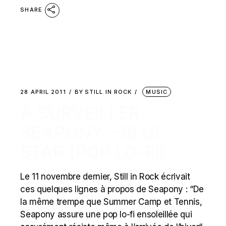
SHARE
28 APRIL 2011
BY
STILL IN ROCK
MUSIC
À SURVEILLER :
SEAPONY – BLUE
STAR (POP LO-FI)
Le 11 novembre dernier, Still in Rock écrivait
ces quelques lignes à propos de Seapony : “De
la même trempe que Summer Camp et Tennis,
Seapony assure une pop lo-fi ensoleillée qui