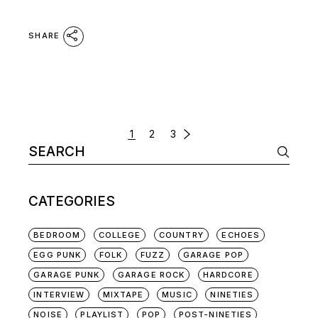
SHARE
POSTS
1
2
3
Search
NAVIGATION
for:
CATEGORIES
BEDROOM
COLLEGE
COUNTRY
ECHOES
EGG PUNK
FOLK
FUZZ
GARAGE POP
GARAGE PUNK
GARAGE ROCK
HARDCORE
INTERVIEW
MIXTAPE
MUSIC
NINETIES
NOISE
PLAYLIST
POP
POST-NINETIES