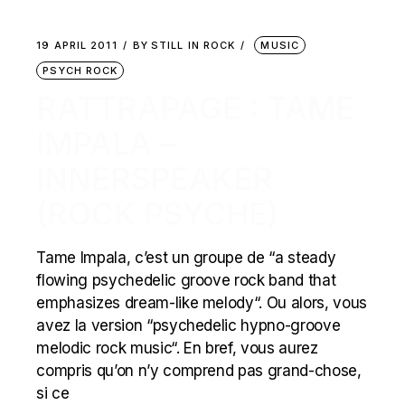
19 APRIL 2011
BY
STILL IN ROCK
MUSIC
PSYCH ROCK
RATTRAPAGE : TAME
IMPALA –
INNERSPEAKER
(ROCK PSYCHE)
Tame Impala, c’est un groupe de “a steady
flowing psychedelic groove rock band that
emphasizes dream-like melody“. Ou alors, vous
avez la version “psychedelic hypno-groove
melodic rock music“. En bref, vous aurez
compris qu’on n’y comprend pas grand-chose,
si ce