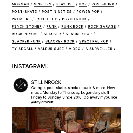
MORGAN
NINETIES
PLAYLIST
POP
POST-PUNK
POST-SKATE
POST NINETIES
POWER POP
PREMIERE
PSYCH POP
PSYCH ROCK
PSYCH STONER
PUNK
PUNK ROCK
ROCK GARAGE
ROCK PSYCHE
SLACKER
SLACKER POP
SLACKER PUNK
SLACKER ROCK
SPECTRAL POP
TY SEGALL
VALEUR SURE
VIDEO
À SURVEILLER
INSTAGRAM:
STILLINROCK
Garage, post-skate, slacker, punk & more. New
music Monday to Thursday. Legendary stuff
Friday to Sunday. Since 2010. Go away if you like
@taylorswift