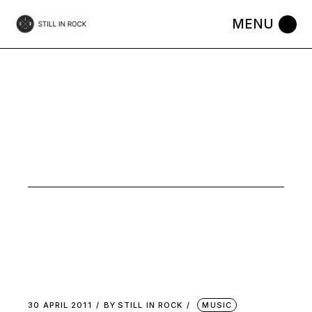
Skip
to
the
content
APRIL 2011
30 APRIL 2011
BY
STILL IN ROCK
MUSIC