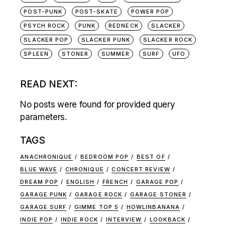
POST-PUNK
POST-SKATE
POWER POP
PSYCH ROCK
PUNK
REDNECK
SLACKER
SLACKER POP
SLACKER PUNK
SLACKER ROCK
SPLEEN
STONER
SUMMER
SURF
UFO
READ NEXT:
No posts were found for provided query
parameters.
TAGS
ANACHRONIQUE
BEDROOM POP
BEST OF
BLUE WAVE
CHRONIQUE
CONCERT REVIEW
DREAM POP
ENGLISH
FRENCH
GARAGE POP
GARAGE PUNK
GARAGE ROCK
GARAGE STONER
GARAGE SURF
GIMME TOP 5
HOWLINBANANA
INDIE POP
INDIE ROCK
INTERVIEW
LOOKBACK