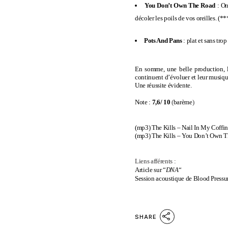
You Don’t Own The Road
: On
décoler les poils de vos oreilles.
(**
Pots And Pans
: plat et sans tr
En somme, une belle production, l’
continuent d’évoluer et leur musique
Une réussite évidente.
Note
:
7,6
/ 10
(
barème
)
(mp3)
The Kills – Nail In My Coffi
(mp3)
The Kills – You Don’t Own 
Liens afférents :
Article sur “
DNA
“
Session acoustique de Blood Pressu
SHARE