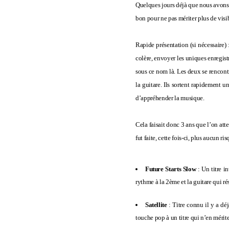
Quelques jours déjà que nous avons c
bon pour ne pas mériter plus de visib
Rapide présentation (si nécessaire)
colère, envoyer les uniques enregist
sous ce nom là. Les deux se rencont
la guitare. Ils sortent rapidement 
d’appréhender la musique.
Cela faisait donc 3 ans que l’on at
fut faite, cette fois-ci, plus aucun r
Future Starts Slow
: Un titre 
rythme à la 2ème et la guitare qui 
Satellite
: Titre connu il y a dé
touche pop à un titre qui n’en mérite