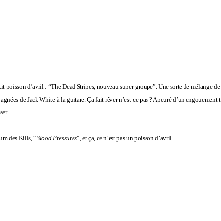
petit poisson d’avril : “The Dead Stripes, nouveau super-groupe”. Une sorte de mélange d
agnées de Jack White à la guitare. Ça fait rêver n’est-ce pas ? Apeuré d’un engouement tr
ser.
um des Kills, “
Blood Pressures
“, et ça, ce n’est pas un poisson d’avril.