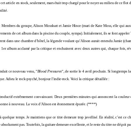
et article en stock, seulement, mars était trop chargé pour le noyer au milieu de ce flot d
ilité.
 : Membres du groupe, Alison Mosshart et Jamie Hince (mari de Kate Moss, elle qui aura
rements de cet album dans la piscine du couple, sympa). Initialement, ils se font appele
rent dans une chambre d’hôtel, la légende voulant qu’Alison aurait entendu Jamie (cham
un 1er album acclamé par la critique et enchainent avec deux autres qui, chaque fois, r
tendait ce nouveau venu, “
Blood Pressures
“, de sortie le 4 avril prochain. Si longtemps 
isque. Adieu le rock-psyché, bonjour l’indie-rock. Voici la critique détaillée :
introductif extrêmement convaincant. Deux premières minutes qui annoncent la couleur
résonne à nouveau. La voix d’Alison est étonnement épurée. (****)
jà quelque temps. Je maintiens que ce titre demeure trop javellisé. En réalité, c’est ce
 absolument pas. Toutefois, la guitare demeure excellente, et le reste du titre ne déçoit pa