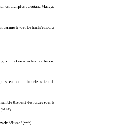
lison est bien plus percutant. Manque
nt parfaire le tout. Le final s’emporte
 groupe retrouve sa force de frappe,
uelques secondes en boucles soient de
semble être resté des lustres sous la
.
(****)
 psychédélisme !
(***)