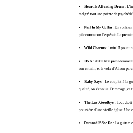
Heart Is A Beating Drum
: L’in
malgré tout une pointe de psychédél
Nail In My Coffin
: En voilà un 
pile comme on l’espérait. Le premier
Wild Charms
: 1min15 pour un t
DNA
: Autre titre précédemment
son entrain, et la voix d’Alison pa
Baby Says
: Le couplet à la gui
qualité, on s’ennuie. Dommage, ce t
The Last Goodbye
: Tout droit
poussière d’une vieille église. Une
Damned If She Do
: La guitare 