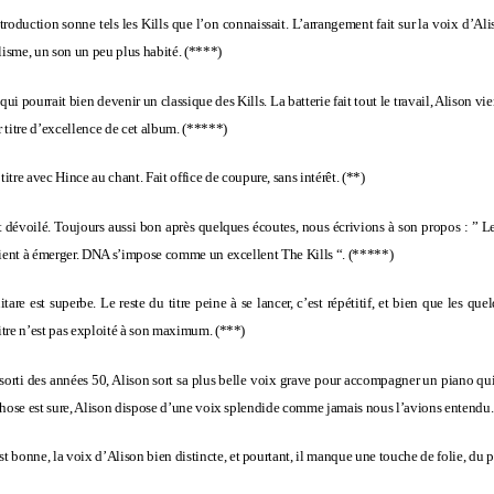
troduction sonne tels les Kills que l’on connaissait. L’arrangement fait sur la voix d’A
isme, un son un peu plus habité.
(****)
qui pourrait bien devenir un classique des Kills. La batterie fait tout le travail, Alison vie
 titre d’excellence de cet album.
(*****)
itre avec Hince au chant. Fait office de coupure, sans intérêt.
(**)
 dévoilé. Toujours aussi bon après quelques écoutes, nous écrivions à son propos : ”
Le
rvient à émerger. DNA s’impose comme un excellent The Kills “.
(*****)
tare est superbe. Le reste du titre peine à se lancer, c’est répétitif, et bien que les q
itre n’est pas exploité à son maximum.
(***)
 sorti des années 50, Alison sort sa plus belle voix grave pour accompagner un piano qui 
 chose est sure, Alison dispose d’une voix splendide comme jamais nous l’avions entendu
est bonne, la voix d’Alison bien distincte, et pourtant, il manque une touche de folie, du