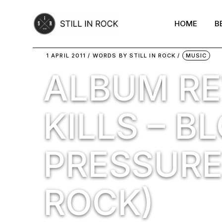
Skip
to
the
HOME
B
content
1 APRIL 2011
WORDS BY
STILL IN ROCK
MUSIC
ALBUM RE
KILLS – B
PRESSURES
ROCK)