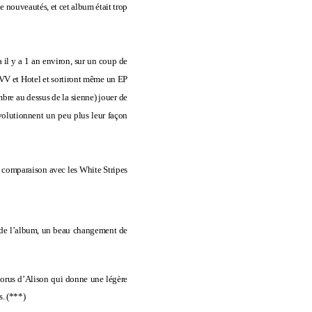
e nouveautés, et cet album était trop
 il y a 1 an environ, sur un coup de
r VV et Hotel et sortiront même un EP
bre au dessus de la sienne) jouer de
évolutionnent un peu plus leur façon
la comparaison avec les White Stripes
 de l’album, un beau changement de
 chorus d’Alison qui donne une légère
s.
(***)