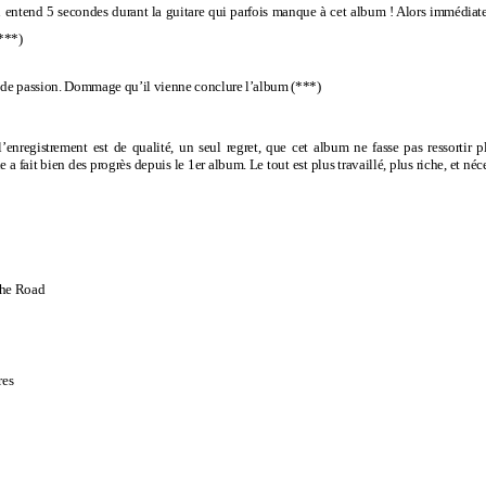
 entend 5 secondes durant la guitare qui parfois manque à cet album ! Alors immédiatem
***)
op de passion. Dommage qu’il vienne conclure l’album
(***)
enregistrement est de qualité, u
n seul regret, que cet album ne fasse pas ressortir 
 a fait bien des progrès depuis le 1er album. Le tout est plus travaillé, plus riche, et né
n
The Road
res