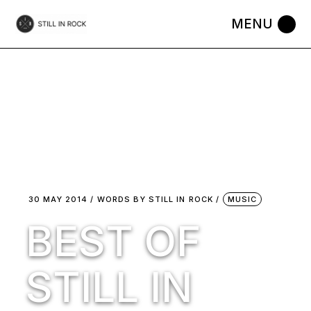
Skip
to
the
content
30 MAY 2014
WORDS BY
STILL IN ROCK
MUSIC
BEST OF
STILL IN