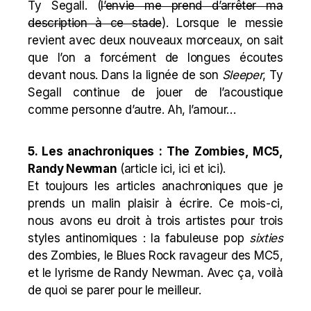
Ty Segall. (
l’envie me prend d’arrêter ma
description à ce stade
). Lorsque le messie
revient avec deux nouveaux morceaux, on sait
que l’on a forcément de longues écoutes
devant nous. Dans la lignée de son
Sleeper
, Ty
Segall continue de jouer de l’acoustique
comme personne d’autre. Ah, l’amour…
5. Les anachroniques : The Zombies, MC5,
Randy Newman
(
article ici
,
ici
et
ici
).
Et toujours les articles anachroniques que je
prends un malin plaisir à écrire. Ce mois-ci,
nous avons eu droit à trois artistes pour trois
styles antinomiques : la fabuleuse pop
sixties
des Zombies, le Blues Rock ravageur des MC5,
et le lyrisme de Randy Newman. Avec ça, voilà
de quoi se parer pour le meilleur.