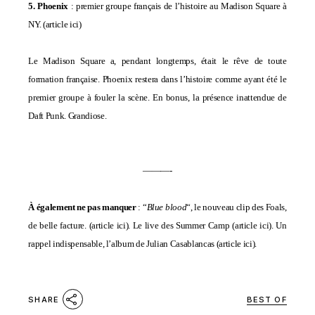
5. Phoenix
: premier groupe français de l’histoire au Madison Square à
NY
. (
article ici
)
Le Madison Square a, pendant longtemps, était le rêve de toute
formation française. Phoenix restera dans l’histoire comme ayant été le
premier groupe à fouler la scène. En bonus, la présence inattendue de
Daft Punk. Grandiose.
———-
À également ne pas manquer
: “
Blue blood
“, le nouveau clip des Foals,
de belle facture
. (
article ici
). Le live des Summer Camp (
article ici
). Un
rappel indispensable, l’album de Julian Casablancas (
article ici
).
BEST OF
SHARE