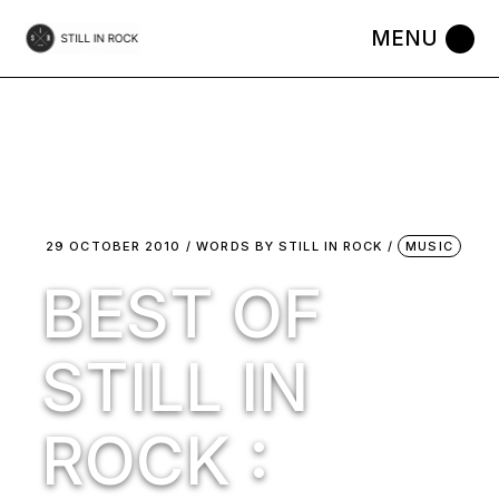
Skip
to
the
content
29 OCTOBER 2010
WORDS BY
STILL IN ROCK
MUSIC
BEST OF
STILL IN
ROCK :