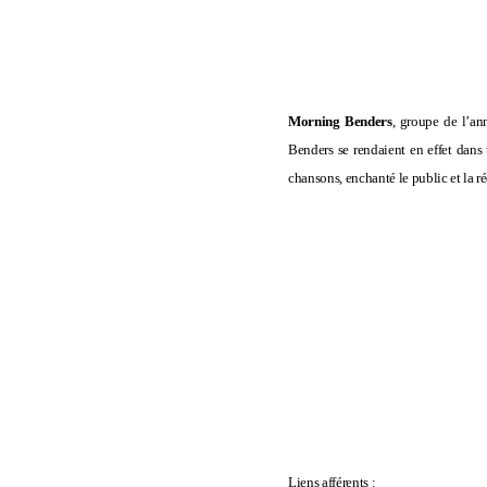
Morning Benders
, groupe de l’an
Benders se rendaient en effet dans
chansons, enchanté le public et la r
Liens afférents :