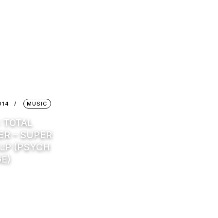
014
MUSIC
: TOTAL
ER – SUPER
ULP (PSYCH
E)