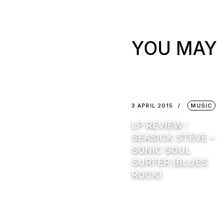
YOU MAY 
3 APRIL 2015
MUSIC
LP REVIEW :
SEASICK STEVE –
SONIC SOUL
SURFER (BLUES
ROCK)