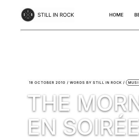
Skip
to
the
HOME
B
content
18 OCTOBER 2010
WORDS BY
STILL IN ROCK
MUSI
THE MORN
EN SOIRÉ