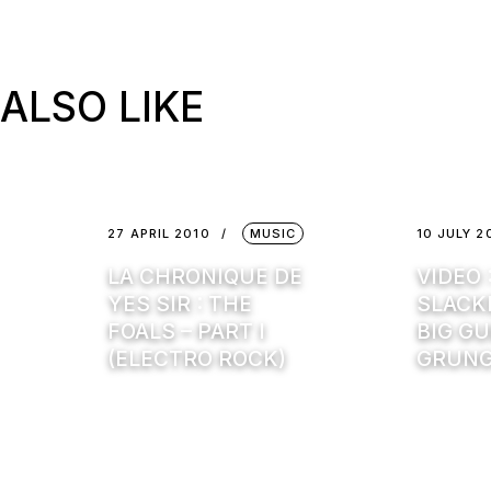
ALSO LIKE
27 APRIL 2010
MUSIC
10 JULY 2
LA CHRONIQUE DE
VIDEO 
YES SIR : THE
SLACK
FOALS – PART I
BIG G
(ELECTRO ROCK)
GRUNG