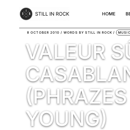
Skip
to
the
HOME
B
content
8 OCTOBER 2010
WORDS BY
STILL IN ROCK
MUSI
VALEUR SÛ
CASABLA
(PHRAZES
YOUNG)