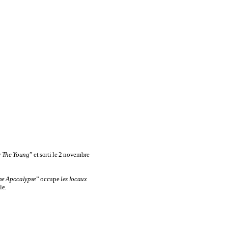
r The Young
” et sorti le 2 novembre
he Apocalypse
” occupe
les
locaux
le.