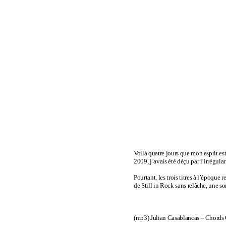
Voilà quatre jours que mon esprit es
2009, j’avais été déçu par l’irrégulari
Pourtant, les trois titres à l’époqu
de Still in Rock sans relâche, une 
(mp3)
Julian Casablancas – Chords