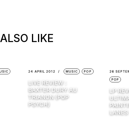
ALSO LIKE
USIC
24 APRIL 2012
MUSIC
POP
26 SEPTE
POP
LIVE REVIEW :
BAXTER DURY AU
LP REV
TRIANON (POP
ULTIM
PSYCH)
PAINTI
LANES 