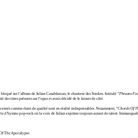
t bloqué sur l’album de Julian Casablancas, le chanteur des Strokes. Intitulé
“Phrazes Fo
té des titres présents sur l’opus et avais décidé de le laisser de côté.
e recensés comme étant de qualité sont en réalité indispensables. Notamment, “
Chords Of T
sorte d’hymne pop-rock où la voix de Julian exprime toujours autant de talent. Immanquab
 Of The Apocalypse