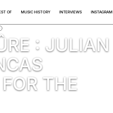
EST OF
MUSIC HISTORY
INTERVIEWS
INSTAGRAM
C
RE : JULIAN
NCAS
 FOR THE