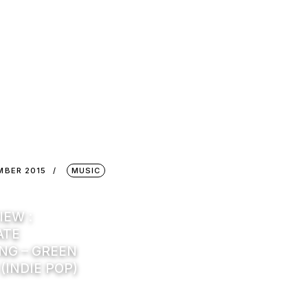
MBER 2015
MUSIC
IEW :
ATE
NG – GREEN
(INDIE POP)