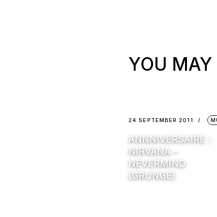
YOU MAY 
24 SEPTEMBER 2011
M
ANNNIVERSAIRE :
NIRVANA –
NEVERMIND
(GRUNGE)